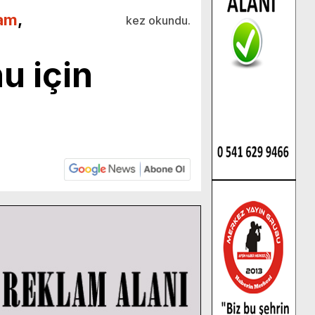
am
,
kez okundu.
u için