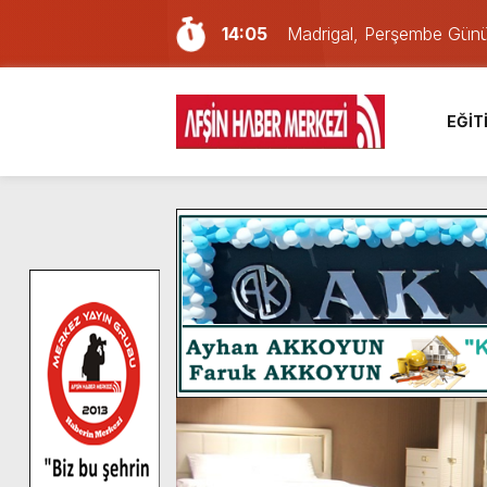
14:05
Madrigal, Perşembe Gün
7:39
KEDİNİZ Mİ VAR?
7:27
Cumhurbaşkanı Erdoğan, Ay
EĞİT
13:57
Afşin Heyetinden Kaymak
10:34
Vatandaşlardan Ağustos 
16:48
Pusula Maraş Kamplarında
16:46
Pusula Maraş’ın Akademik
9:47
Afşin’de Orjinal deri işçil
8:37
Başkan Furkan Kılınç: “Bu
8:06
Afşinli bir hemşehrimizin 