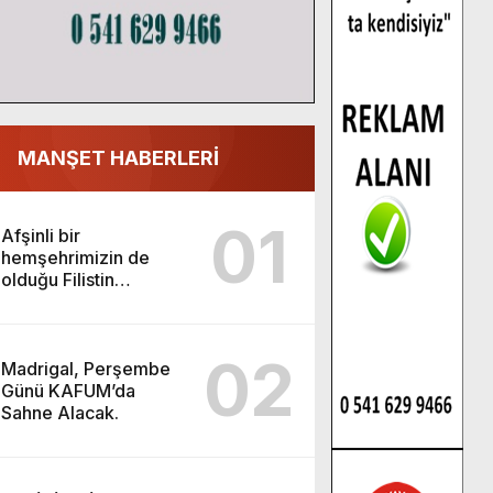
MANŞET HABERLERİ
01
Afşinli bir
hemşehrimizin de
olduğu Filistin
Konvoyu, güçlenerek
ilerliyor.
02
Madrigal, Perşembe
Günü KAFUM’da
Sahne Alacak.