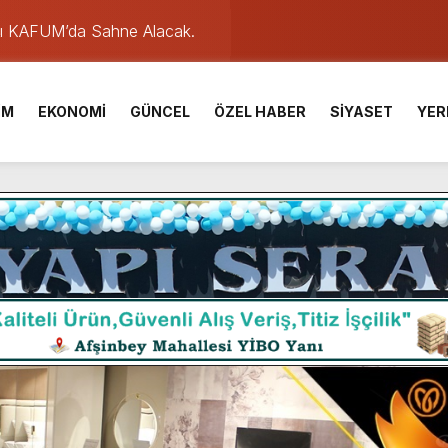
ü KAFUM’da Sahne Alacak.
ser Çalık Ortaokulu Şehitlerinin Aileleriyle Bir Araya Geldi.
İM
EKONOMİ
GÜNCEL
ÖZEL HABER
SİYASET
YER
am Muammer Sarıdoğan’a Beşikdüzü’nde hayırlı olsun ziyareti
Fuarı’na Tam Not.
 2 Bin Genç Doğa ve Bilimle Buluştu.
 Desteği Türkiye Derecesi Getirdi.
iği hediyelik eşya satışı Yunus Dağdelen tarafından yaşatılıyor.
 birliktelik, Afşin Spor’un en büyük gücüdür.”
de olduğu Filistin Konvoyu, güçlenerek ilerliyor.