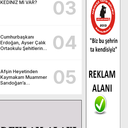
03
KEDİNİZ Mİ VAR?
04
Cumhurbaşkanı
Erdoğan, Ayser Çalık
Ortaokulu Şehitlerinin
Aileleriyle Bir Araya
Geldi.
05
Afşin Heyetinden
Kaymakam Muammer
Sarıdoğan’a
Beşikdüzü’nde hayırlı
olsun ziyareti.