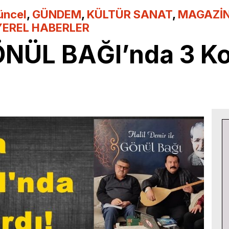
üncel
,
GÜNDEM
,
KÜLTÜR SANAT
,
MAGAZİ
YEREL HABERLER
ÖNÜL BAĞI’nda 3 Ko