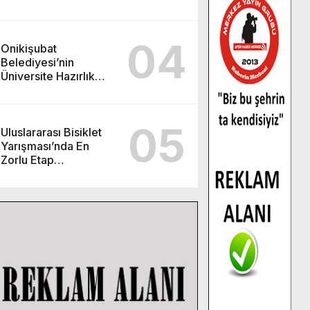
görev değişimi!
04
Onikişubat
Belediyesi’nin
Üniversite Hazırlık
Kursu başvurularında
son gün 7 Ağustos.
05
Uluslararası Bisiklet
Yarışması’nda En
Zorlu Etap
Tamamlandı.