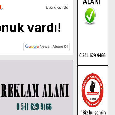
N
,
kez okundu.
nuk vardı!