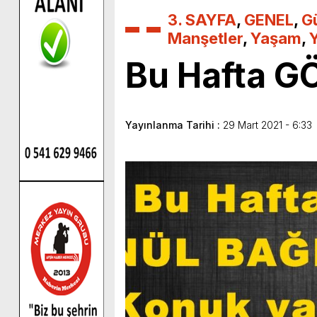
3. SAYFA
,
GENEL
,
G
Manşetler
,
Yaşam
,
Bu Hafta G
Yayınlanma Tarihi :
29 Mart 2021 - 6:33