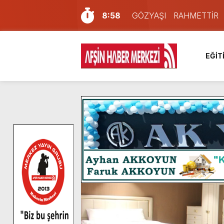
8:58
GÖZYAŞI RAHMETTİR
7:57
Afşin Sağlık Yüksek Okul
6:31
Onikişubat Belediyesi’nin
EĞİT
16:10
Uluslararası Bisiklet Yar
13:27
NOTER ONAYLI TYP LİS
11:22
KAFUM Fuar Alanı Bulut v
8:06
Afşinli bir hemşehrimizin 
14:05
Madrigal, Perşembe Gün
7:39
KEDİNİZ Mİ VAR?
4:58
İklim Dirençli Tarım İçin Gü