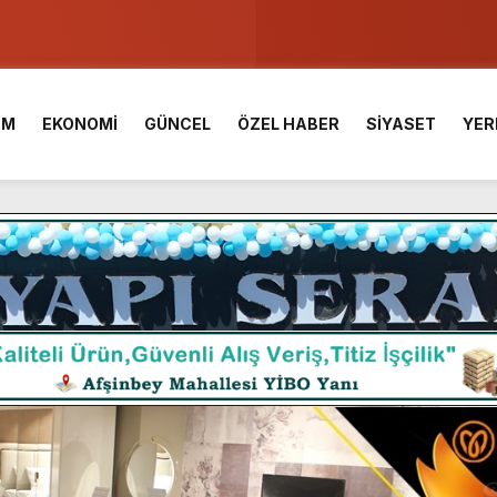
u ve Meslek Yüksek Okulunda görev değişimi!
 Üniversite Hazırlık Kursu başvurularında son gün 7 Ağustos.
İM
EKONOMİ
GÜNCEL
ÖZEL HABER
SİYASET
YER
ışması’nda En Zorlu Etap Tamamlandı.
TESİ YAYINLANDI.
e Yavuz’un Ezgileriyle Şenlendi.
de olduğu Filistin Konvoyu, güçlenerek ilerliyor.
ü KAFUM’da Sahne Alacak.
ç Birliği.