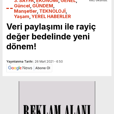
3. SAYFA
,
EKONOMİ
,
GENEL
,
kez okundu.
Güncel
,
GÜNDEM
,
Manşetler
,
TEKNOLOJİ
,
Yaşam
,
YEREL HABERLER
Veri paylaşımı ile rayiç
değer bedelinde yeni
dönem!
Yayınlanma Tarihi :
26 Mart 2021 - 6:50