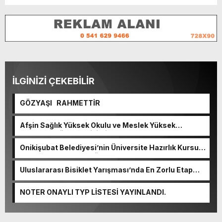
İLGİNİZİ ÇEKEBİLİR
GÖZYAŞI RAHMETTİR
Afşin Sağlık Yüksek Okulu ve Meslek Yüksek
Okulunda görev değişimi!
Onikişubat Belediyesi’nin Üniversite Hazırlık Kursu
başvurularında son gün 7 Ağustos.
Uluslararası Bisiklet Yarışması’nda En Zorlu Etap
Tamamlandı.
NOTER ONAYLI TYP LİSTESİ YAYINLANDI.