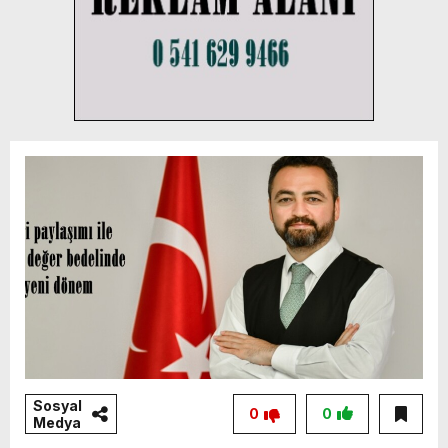
Sosyal
0
0
Medya