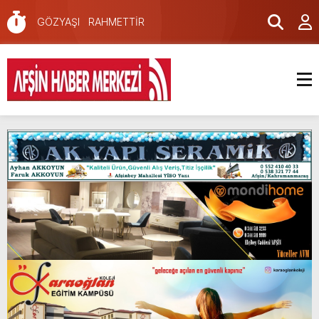
GÖZYAŞI RAHMETTİR
Afşin Sağlık Yüksek Okulu ve Meslek Yüksek
Okulunda görev değişimi!
Onikişubat Belediyesi’nin Üniversite Hazırlık
Kursu başvurularında son gün 7 Ağustos.
Uluslararası Bisiklet Yarışması’nda En Zorlu
Etap Tamamlandı.
NOTER ONAYLI TYP LİSTESİ YAYINLANDI.
KAFUM Fuar Alanı Bulut ve Yavuz’un
Ezgileriyle Şenlendi.
Afşinli bir hemşehrimizin de olduğu Filistin
Konvoyu, güçlenerek ilerliyor.
Madrigal, Perşembe Günü KAFUM’da Sahne
Alacak.
KEDİNİZ Mİ VAR?
İklim Dirençli Tarım İçin Güç Birliği.