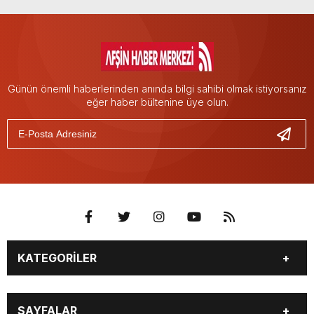
Günün önemli haberlerinden anında bilgi sahibi olmak istiyorsanız
eğer haber bültenine üye olun.
KATEGORİLER
EĞİTİM
EKONOMİ
SAYFALAR
GÜNCEL
ÖZEL HABER