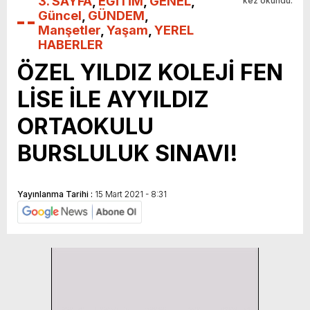
3. SAYFA
,
EĞİTİM
,
GENEL
,
kez okundu.
Güncel
,
GÜNDEM
,
Manşetler
,
Yaşam
,
YEREL
HABERLER
ÖZEL YILDIZ KOLEJİ FEN
LİSE İLE AYYILDIZ
ORTAOKULU
BURSLULUK SINAVI!
Yayınlanma Tarihi :
15 Mart 2021 - 8:31