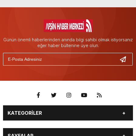
Günün önemli haberlerinden anında bilgi sahibi olmak istiyorsanız
eğer haber bültenine üye olun.
KATEGORİLER
EĞİTİM
EKONOMİ
SAYFALAR