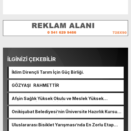
İLGİNİZİ ÇEKEBİLİR
İklim Dirençli Tarım İçin Güç Birliği.
GÖZYAŞI RAHMETTİR
Afşin Sağlık Yüksek Okulu ve Meslek Yüksek
Okulunda görev değişimi!
Onikişubat Belediyesi’nin Üniversite Hazırlık Kursu
başvurularında son gün 7 Ağustos.
Uluslararası Bisiklet Yarışması’nda En Zorlu Etap
Tamamlandı.