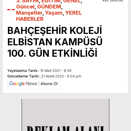
3. SAYFA
,
EĞİTİM
,
GENEL
,
kez okundu.
Güncel
,
GÜNDEM
,
Manşetler
,
Yaşam
,
YEREL
HABERLER
BAHÇEŞEHİR KOLEJİ
ELBİSTAN KAMPÜSÜ
100. GÜN ETKİNLİĞİ
Yayınlanma Tarihi :
15 Mart 2021 - 8:39
Güncelleme Tarihi :
21 Aralık 2023 - 9:04 pm