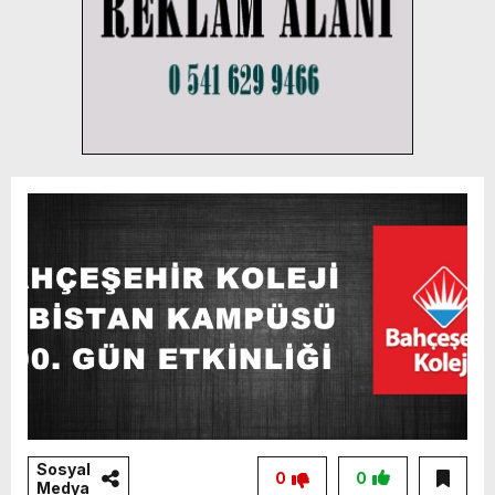
Sosyal
0
0
Medya