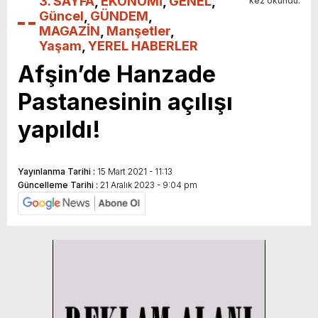
3. SAYFA
,
EKONOMİ
,
GENEL
,
kez okundu.
Güncel
,
GÜNDEM
,
MAGAZİN
,
Manşetler
,
Yaşam
,
YEREL HABERLER
Afşin’de Hanzade
Pastanesinin açılışı
yapıldı!
Yayınlanma Tarihi :
15 Mart 2021 - 11:13
Güncelleme Tarihi :
21 Aralık 2023 - 9:04 pm