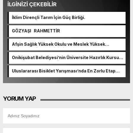
İLGİNİZİ ÇEKEBİLİR
İklim Dirençli Tarım İçin Güç Birliği.
GÖZYAŞI RAHMETTİR
Afşin Sağlık Yüksek Okulu ve Meslek Yüksek
Okulunda görev değişimi!
Onikişubat Belediyesi’nin Üniversite Hazırlık Kursu
başvurularında son gün 7 Ağustos.
Uluslararası Bisiklet Yarışması’nda En Zorlu Etap
Tamamlandı.
YORUM YAP