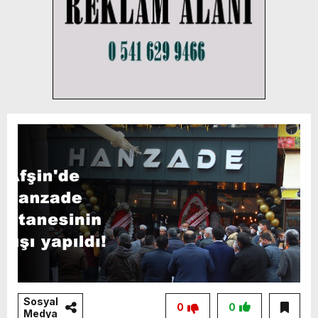
Sosyal
0
0
Medya