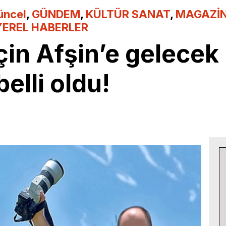
üncel
,
GÜNDEM
,
KÜLTÜR SANAT
,
MAGAZİ
YEREL HABERLER
in Afşin’e gelecek
belli oldu!