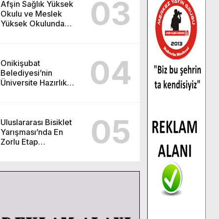
03
Afşin Sağlık Yüksek
Okulu ve Meslek
Yüksek Okulunda
görev değişimi!
04
Onikişubat
Belediyesi’nin
Üniversite Hazırlık
Kursu başvurularında
son gün 7 Ağustos.
05
Uluslararası Bisiklet
Yarışması’nda En
Zorlu Etap
Tamamlandı.