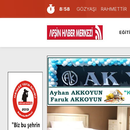
8:58
GÖZYAŞI RAHMETTİR
7:57
Afşin Sağlık Yüksek Okul
6:31
Onikişubat Belediyesi’nin
EĞİT
16:10
Uluslararası Bisiklet Yar
13:27
NOTER ONAYLI TYP LİS
11:22
KAFUM Fuar Alanı Bulut v
8:06
Afşinli bir hemşehrimizin 
14:05
Madrigal, Perşembe Gün
7:39
KEDİNİZ Mİ VAR?
4:58
İklim Dirençli Tarım İçin Gü