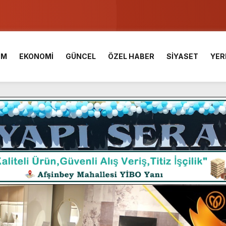
u ve Meslek Yüksek Okulunda görev değişimi!
 Üniversite Hazırlık Kursu başvurularında son gün 7 Ağustos.
İM
EKONOMİ
GÜNCEL
ÖZEL HABER
SİYASET
YER
ışması’nda En Zorlu Etap Tamamlandı.
TESİ YAYINLANDI.
e Yavuz’un Ezgileriyle Şenlendi.
de olduğu Filistin Konvoyu, güçlenerek ilerliyor.
ü KAFUM’da Sahne Alacak.
ç Birliği.