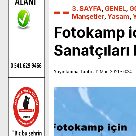
3. SAYFA
,
GENEL
,
G
Manşetler
,
Yaşam
,
Fotokamp iç
Sanatçıları 
Yayınlanma Tarihi :
11 Mart 2021 - 6:24