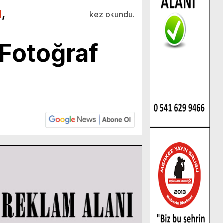
N
,
kez okundu.
 Fotoğraf