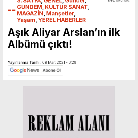
3. SAYFA
,
GENEL
,
Güncel
,
kez okundu.
GÜNDEM
,
KÜLTÜR SANAT
,
MAGAZİN
,
Manşetler
,
Yaşam
,
YEREL HABERLER
Aşık Aliyar Arslan’ın ilk
Albümü çıktı!
Yayınlanma Tarihi :
08 Mart 2021 - 6:29