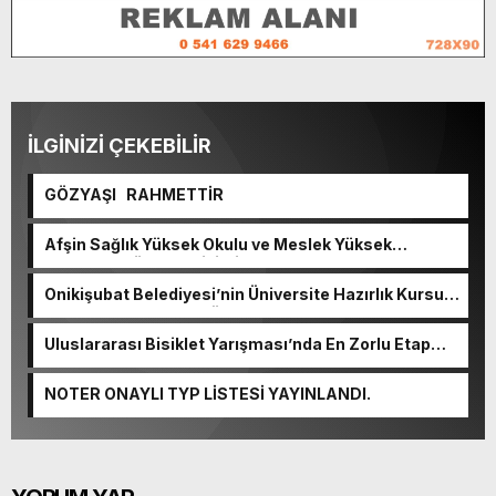
İLGİNİZİ ÇEKEBİLİR
GÖZYAŞI RAHMETTİR
Afşin Sağlık Yüksek Okulu ve Meslek Yüksek
Okulunda görev değişimi!
Onikişubat Belediyesi’nin Üniversite Hazırlık Kursu
başvurularında son gün 7 Ağustos.
Uluslararası Bisiklet Yarışması’nda En Zorlu Etap
Tamamlandı.
NOTER ONAYLI TYP LİSTESİ YAYINLANDI.