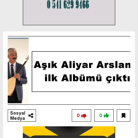
Sosyal
0
0
Medya