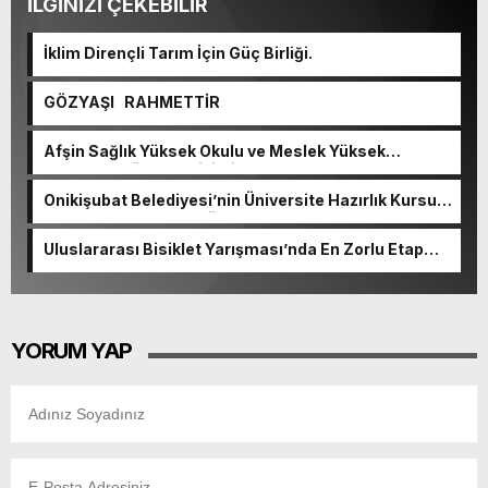
İLGİNİZİ ÇEKEBİLİR
İklim Dirençli Tarım İçin Güç Birliği.
GÖZYAŞI RAHMETTİR
Afşin Sağlık Yüksek Okulu ve Meslek Yüksek
Okulunda görev değişimi!
Onikişubat Belediyesi’nin Üniversite Hazırlık Kursu
başvurularında son gün 7 Ağustos.
Uluslararası Bisiklet Yarışması’nda En Zorlu Etap
Tamamlandı.
YORUM YAP