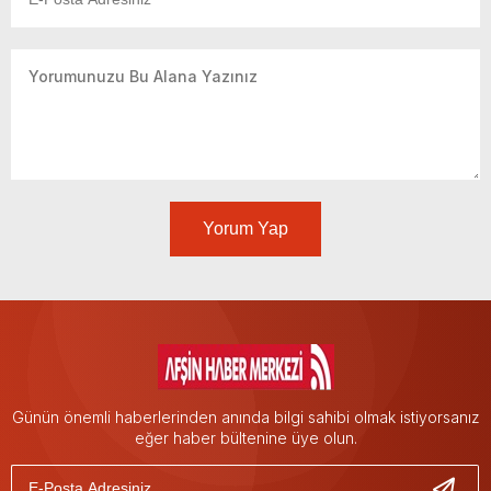
Yorum Yap
Günün önemli haberlerinden anında bilgi sahibi olmak istiyorsanız
eğer haber bültenine üye olun.