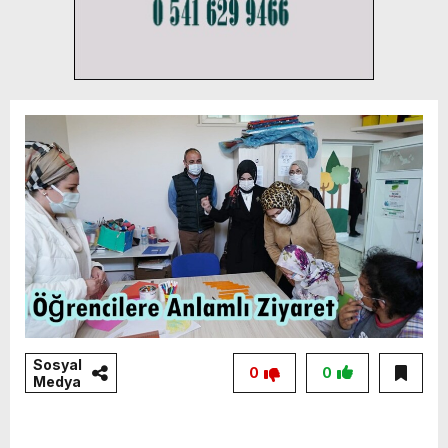
Sosyal
0
0
Medya