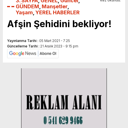
3. SAYFA
,
GENEL
,
Güncel
,
kez okundu.
GÜNDEM
,
Manşetler
,
Yaşam
,
YEREL HABERLER
Afşin Şehidini bekliyor!
Yayınlanma Tarihi :
05 Mart 2021 - 7:25
Güncelleme Tarihi :
21 Aralık 2023 - 9:15 pm