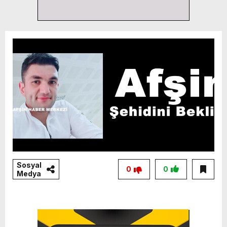
Sosyal
0
0
Medya