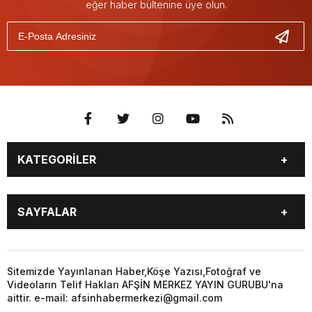
eğer haber bültenine üye olun.
KATEGORİLER
EĞİTİM
EKONOMİ
SAYFALAR
GÜNCEL
ÖZEL HABER
SİYASET
YEREL HABERLER
EĞİTİM
EKONOMİ
KÜNYE
…
GÜNCEL
ÖZEL HABER
Sitemizde Yayınlanan Haber,Köşe Yazısı,Fotoğraf ve
3. SAYFA
KÜLTÜR
Videoların Telif Hakları AFŞİN MERKEZ YAYIN GURUBU'na
SİYASET
YEREL HABERLER
aittir. e-mail: afsinhabermerkezi@gmail.com
SANAT
KÜNYE
…