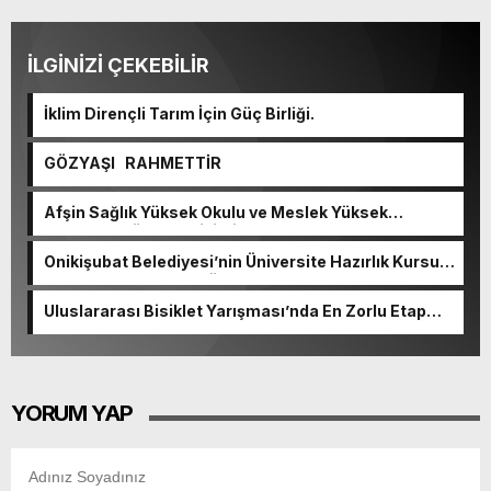
İLGİNİZİ ÇEKEBİLİR
İklim Dirençli Tarım İçin Güç Birliği.
GÖZYAŞI RAHMETTİR
Afşin Sağlık Yüksek Okulu ve Meslek Yüksek
Okulunda görev değişimi!
Onikişubat Belediyesi’nin Üniversite Hazırlık Kursu
başvurularında son gün 7 Ağustos.
Uluslararası Bisiklet Yarışması’nda En Zorlu Etap
Tamamlandı.
YORUM YAP