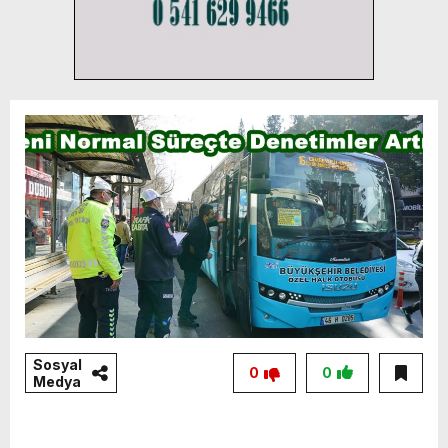
Sosyal
0
0
Medya