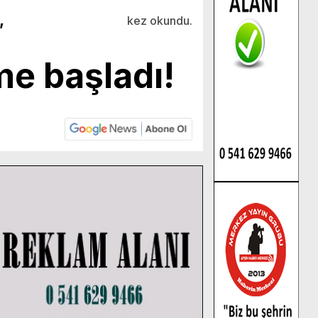
,
kez okundu.
me başladı!