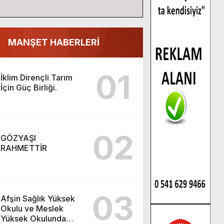
MANŞET HABERLERİ
01
İklim Dirençli Tarım
İçin Güç Birliği.
02
GÖZYAŞI
RAHMETTİR
03
Afşin Sağlık Yüksek
Okulu ve Meslek
Yüksek Okulunda