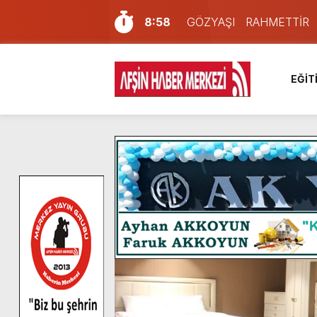
8:58
GÖZYAŞI RAHMETTİR
7:57
Afşin Sağlık Yüksek Okul
6:31
Onikişubat Belediyesi’nin
EĞİT
16:10
Uluslararası Bisiklet Yar
13:27
NOTER ONAYLI TYP LİS
11:22
KAFUM Fuar Alanı Bulut v
8:06
Afşinli bir hemşehrimizin 
14:05
Madrigal, Perşembe Gün
7:39
KEDİNİZ Mİ VAR?
4:58
İklim Dirençli Tarım İçin Gü