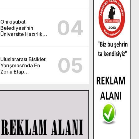
görev değişimi!
04
Onikişubat
Belediyesi’nin
Üniversite Hazırlık
Kursu başvurularında
son gün 7 Ağustos.
05
Uluslararası Bisiklet
Yarışması’nda En
Zorlu Etap
Tamamlandı.