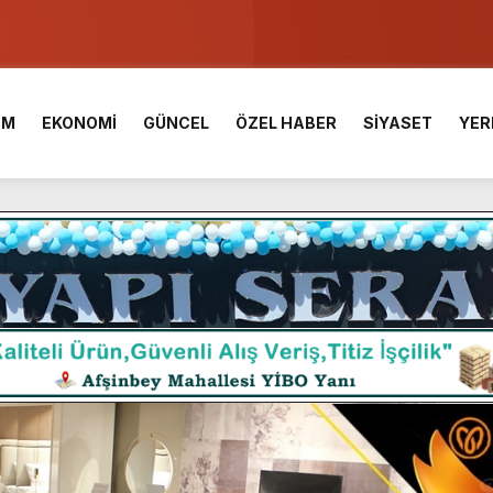
u ve Meslek Yüksek Okulunda görev değişimi!
 Üniversite Hazırlık Kursu başvurularında son gün 7 Ağustos.
İM
EKONOMİ
GÜNCEL
ÖZEL HABER
SİYASET
YER
ışması’nda En Zorlu Etap Tamamlandı.
TESİ YAYINLANDI.
e Yavuz’un Ezgileriyle Şenlendi.
de olduğu Filistin Konvoyu, güçlenerek ilerliyor.
ü KAFUM’da Sahne Alacak.
ç Birliği.