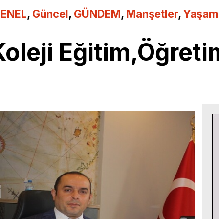
ENEL
,
Güncel
,
GÜNDEM
,
Manşetler
,
Yaşam
oleji Eğitim,Öğreti