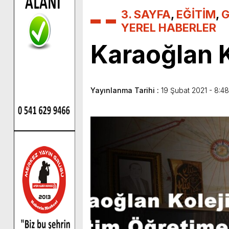
3. SAYFA
,
EĞİTİM
,
G
YEREL HABERLER
Karaoğlan K
Yayınlanma Tarihi :
19 Şubat 2021 - 8:48