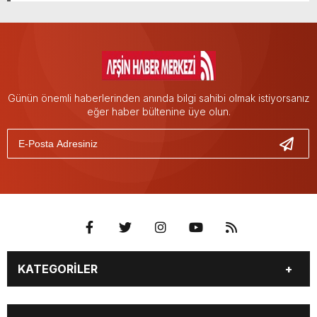
Günün önemli haberlerinden anında bilgi sahibi olmak istiyorsanız
eğer haber bültenine üye olun.
KATEGORİLER
EĞİTİM
EKONOMİ