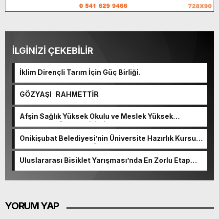
İLGİNİZİ ÇEKEBİLİR
İklim Dirençli Tarım İçin Güç Birliği.
GÖZYAŞI RAHMETTİR
Afşin Sağlık Yüksek Okulu ve Meslek Yüksek
Okulunda görev değişimi!
Onikişubat Belediyesi’nin Üniversite Hazırlık Kursu
başvurularında son gün 7 Ağustos.
Uluslararası Bisiklet Yarışması’nda En Zorlu Etap
Tamamlandı.
YORUM YAP