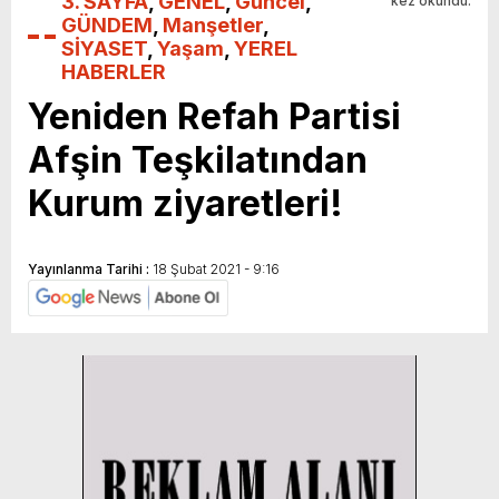
3. SAYFA
,
GENEL
,
Güncel
,
kez okundu.
GÜNDEM
,
Manşetler
,
SİYASET
,
Yaşam
,
YEREL
HABERLER
Yeniden Refah Partisi
Afşin Teşkilatından
Kurum ziyaretleri!
Yayınlanma Tarihi :
18 Şubat 2021 - 9:16