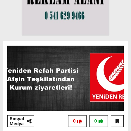
Sosyal
0
0
Medya