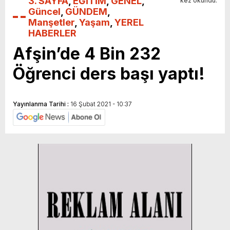
3. SAYFA
,
EĞİTİM
,
GENEL
,
kez okundu.
Güncel
,
GÜNDEM
,
Manşetler
,
Yaşam
,
YEREL
HABERLER
Afşin’de 4 Bin 232
Öğrenci ders başı yaptı!
Yayınlanma Tarihi :
16 Şubat 2021 - 10:37