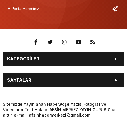
KATEGORİLER
EĞİTİM
EKONOMİ
SAYFALAR
GÜNCEL
ÖZEL HABER
SİYASET
YEREL HABERLER
EĞİTİM
EKONOMİ
KÜNYE
…
GÜNCEL
ÖZEL HABER
Sitemizde Yayınlanan Haber,Köşe Yazısı,Fotoğraf ve
3. SAYFA
KÜLTÜR
Videoların Telif Hakları AFŞİN MERKEZ YAYIN GURUBU'na
SİYASET
YEREL HABERLER
aittir. e-mail: afsinhabermerkezi@gmail.com
SANAT
KÜNYE
…
BİYOGRAFİ
DÜNYA