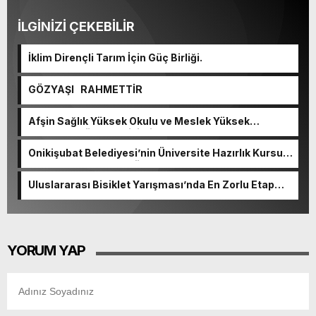
İLGİNİZİ ÇEKEBİLİR
İklim Dirençli Tarım İçin Güç Birliği.
GÖZYAŞI RAHMETTİR
Afşin Sağlık Yüksek Okulu ve Meslek Yüksek
Okulunda görev değişimi!
Onikişubat Belediyesi’nin Üniversite Hazırlık Kursu
başvurularında son gün 7 Ağustos.
Uluslararası Bisiklet Yarışması’nda En Zorlu Etap
Tamamlandı.
YORUM YAP