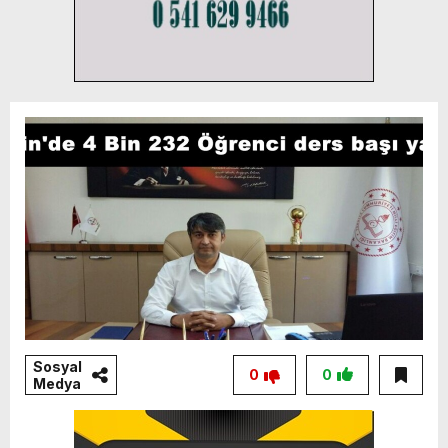
Sosyal
0
0
Medya