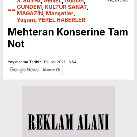
3. SAYFA
,
GENEL
,
Güncel
,
kez okundu.
GÜNDEM
,
KÜLTÜR SANAT
,
MAGAZİN
,
Manşetler
,
Yaşam
,
YEREL HABERLER
Mehteran Konserine Tam
Not
Yayınlanma Tarihi :
11 Şubat 2021 - 6:54