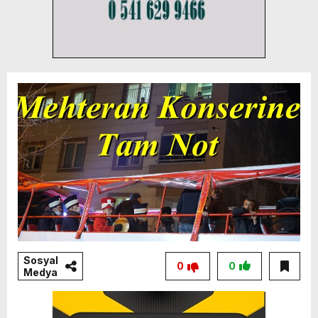
Sosyal
0
0
Medya