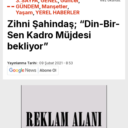
3. SAYFA
,
GENEL
,
Güncel
,
kez okundu.
GÜNDEM
,
Manşetler
,
Yaşam
,
YEREL HABERLER
Zihni Şahindaş; “Din-Bir-
Sen Kadro Müjdesi
bekliyor”
Yayınlanma Tarihi :
09 Şubat 2021 - 8:53