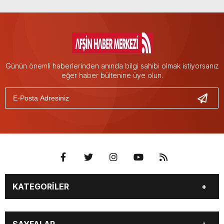
Günün önemli haberlerinden anında bilgi sahibi olmak istiyorsanız
eğer haber bültenine üye olun.
KATEGORİLER
EĞİTİM
EKONOMİ
SAYFALAR