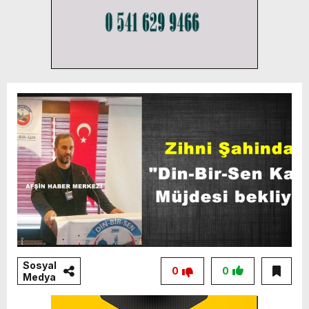
Sosyal
0
0
Medya