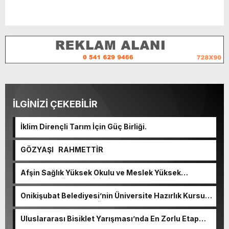
İLGİNİZİ ÇEKEBİLİR
İklim Dirençli Tarım İçin Güç Birliği.
GÖZYAŞI RAHMETTİR
Afşin Sağlık Yüksek Okulu ve Meslek Yüksek
Okulunda görev değişimi!
Onikişubat Belediyesi’nin Üniversite Hazırlık Kursu
başvurularında son gün 7 Ağustos.
Uluslararası Bisiklet Yarışması’nda En Zorlu Etap
Tamamlandı.