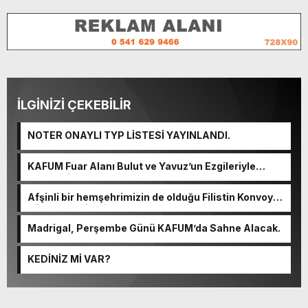
İLGİNİZİ ÇEKEBİLİR
NOTER ONAYLI TYP LİSTESİ YAYINLANDI.
KAFUM Fuar Alanı Bulut ve Yavuz’un Ezgileriyle
Şenlendi.
Afşinli bir hemşehrimizin de olduğu Filistin Konvoyu,
güçlenerek ilerliyor.
Madrigal, Perşembe Günü KAFUM’da Sahne Alacak.
KEDİNİZ Mİ VAR?