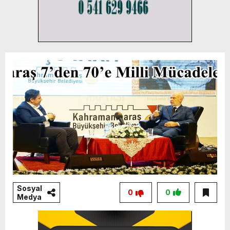
Sosyal
0
0
Medya