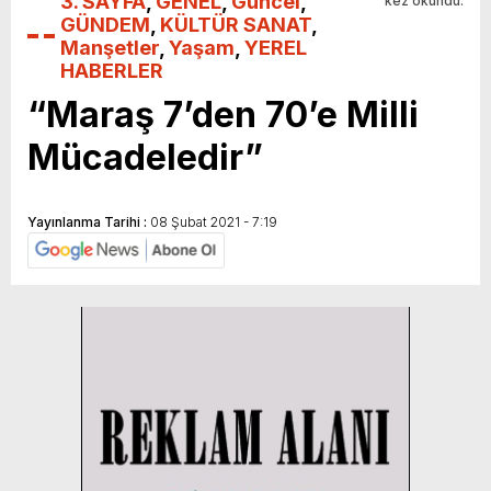
3. SAYFA
,
GENEL
,
Güncel
,
kez okundu.
GÜNDEM
,
KÜLTÜR SANAT
,
Manşetler
,
Yaşam
,
YEREL
HABERLER
“Maraş 7’den 70’e Milli
Mücadeledir”
Yayınlanma Tarihi :
08 Şubat 2021 - 7:19