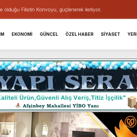
de olduğu Filistin Konvoyu, güçlenerek ilerliyor.
ü KAFUM’da Sahne Alacak.
İM
EKONOMİ
GÜNCEL
ÖZEL HABER
SİYASET
YER
ser Çalık Ortaokulu Şehitlerinin Aileleriyle Bir Araya Geldi.
am Muammer Sarıdoğan’a Beşikdüzü’nde hayırlı olsun ziyareti
Fuarı’na Tam Not.
 2 Bin Genç Doğa ve Bilimle Buluştu.
 Desteği Türkiye Derecesi Getirdi.
iği hediyelik eşya satışı Yunus Dağdelen tarafından yaşatılıyor.
e Yavuz’un Ezgileriyle Şenlendi.