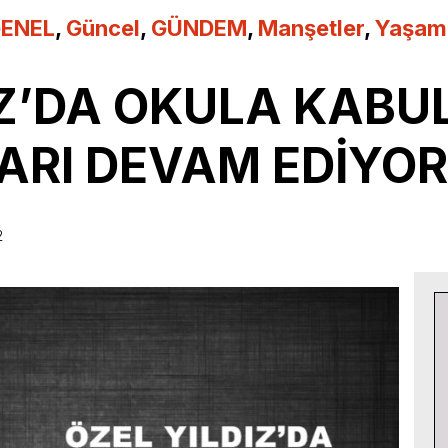
ENEL
,
Güncel
,
GÜNDEM
,
Manşetler
,
Yaşam
IZ’DA OKULA KABUL
RI DEVAM EDİYOR
2