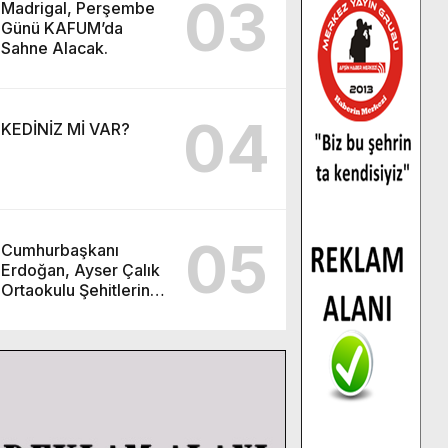
03
Madrigal, Perşembe
Günü KAFUM’da
Sahne Alacak.
04
KEDİNİZ Mİ VAR?
05
Cumhurbaşkanı
Erdoğan, Ayser Çalık
Ortaokulu Şehitlerinin
Aileleriyle Bir Araya
Geldi.