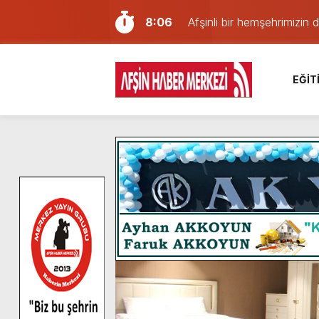
8:06
Afşinli bir hemşehrimizin 
14:05
Madrigal, Perşembe Gün
7:39
KEDİNİZ Mİ VAR?
EĞİT
7:27
Cumhurbaşkanı Erdoğan, Ay
13:57
Afşin Heyetinden Kaymak
10:34
Vatandaşlardan Ağustos 
16:48
Pusula Maraş Kamplarında
16:46
Pusula Maraş’ın Akademik
9:47
Afşin’de Orjinal deri işçil
11:22
KAFUM Fuar Alanı Bulut v