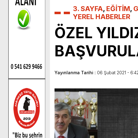
3. SAYFA
,
EĞİTİM
,
G
YEREL HABERLER
ÖZEL YILD
BAŞVURULA
Yayınlanma Tarihi :
06 Şubat 2021 - 6:4