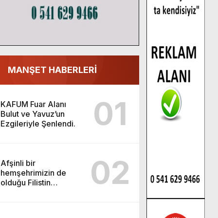
MANŞET HABERLERİ
01
KAFUM Fuar Alanı
Bulut ve Yavuz’un
Ezgileriyle Şenlendi.
02
Afşinli bir
hemşehrimizin de
olduğu Filistin
Konvoyu, güçlenerek
ilerliyor.