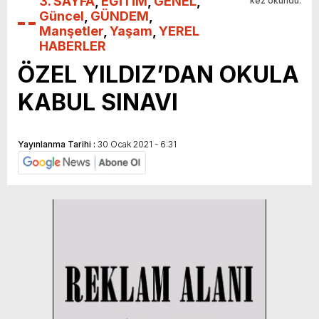
3. SAYFA
,
EĞİTİM
,
GENEL
,
kez okundu.
Güncel
,
GÜNDEM
,
Manşetler
,
Yaşam
,
YEREL
HABERLER
ÖZEL YILDIZ’DAN OKULA
KABUL SINAVI
Yayınlanma Tarihi :
30 Ocak 2021 - 6:31