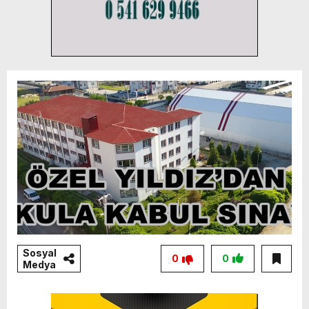
Sosyal
0
0
Medya