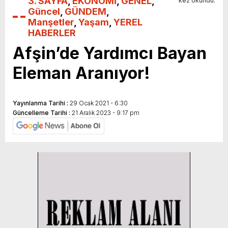
3. SAYFA
,
EKONOMİ
,
GENEL
,
kez okundu.
Güncel
,
GÜNDEM
,
Manşetler
,
Yaşam
,
YEREL
HABERLER
Afşin’de Yardımcı Bayan
Eleman Aranıyor!
Yayınlanma Tarihi :
29 Ocak 2021 - 6:30
Güncelleme Tarihi :
21 Aralık 2023 - 9:17 pm