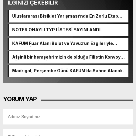
İLGİNİZİ ÇEKEBİLİR
Uluslararası Bisiklet Yarışması’nda En Zorlu Etap
Tamamlandı.
NOTER ONAYLI TYP LİSTESİ YAYINLANDI.
KAFUM Fuar Alanı Bulut ve Yavuz’un Ezgileriyle
Şenlendi.
Afşinli bir hemşehrimizin de olduğu Filistin Konvoyu,
güçlenerek ilerliyor.
Madrigal, Perşembe Günü KAFUM’da Sahne Alacak.
YORUM YAP