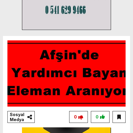
Sosyal
0
0
Medya