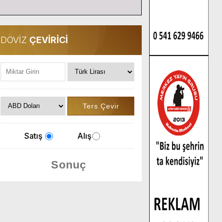
DÖVİZ
ÇEVİRİCİ
Satış
Alış