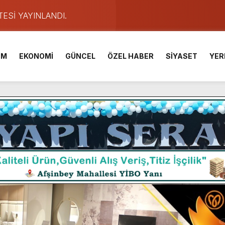
TESİ YAYINLANDI.
e Yavuz’un Ezgileriyle Şenlendi.
de olduğu Filistin Konvoyu, güçlenerek ilerliyor.
İM
EKONOMİ
GÜNCEL
ÖZEL HABER
SİYASET
YER
ü KAFUM’da Sahne Alacak.
ser Çalık Ortaokulu Şehitlerinin Aileleriyle Bir Araya Geldi.
am Muammer Sarıdoğan’a Beşikdüzü’nde hayırlı olsun ziyareti
Fuarı’na Tam Not.
 2 Bin Genç Doğa ve Bilimle Buluştu.
ışması’nda En Zorlu Etap Tamamlandı.