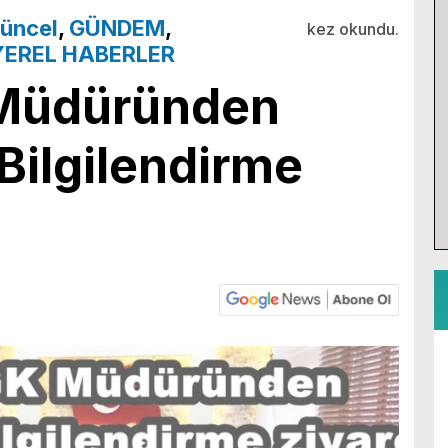
üncel
,
GÜNDEM
,
kez okundu.
YEREL HABERLER
 Müdüründen
 Bilgilendirme