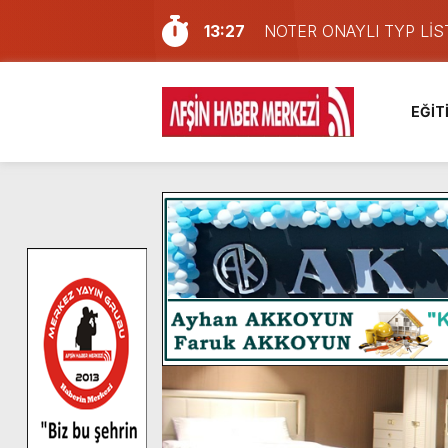
13:27
NOTER ONAYLI TYP LİS
11:22
KAFUM Fuar Alanı Bulut v
8:06
Afşinli bir hemşehrimizin 
EĞİT
14:05
Madrigal, Perşembe Gün
7:39
KEDİNİZ Mİ VAR?
7:27
Cumhurbaşkanı Erdoğan, Ay
13:57
Afşin Heyetinden Kaymak
10:34
Vatandaşlardan Ağustos 
16:48
Pusula Maraş Kamplarında
16:10
Uluslararası Bisiklet Yar