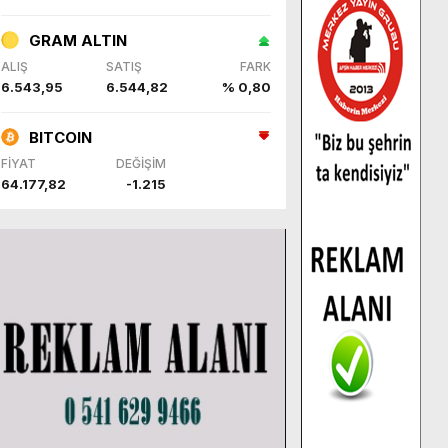
GRAM ALTIN
ALIŞ
SATIŞ
FARK
6.543,95
6.544,82
% 0,80
BITCOIN
FİYAT
DEĞİŞİM
64.177,82
-1.215