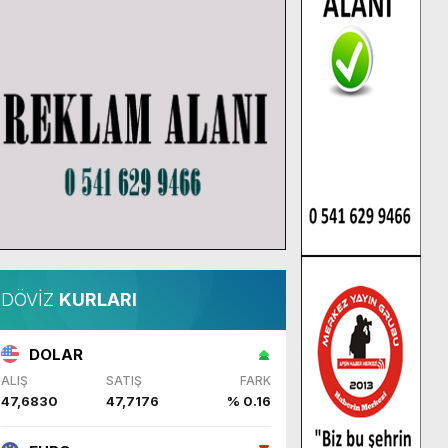
DÖVİZ
KURLARI
DOLAR
ALIŞ
SATIŞ
FARK
47,6830
47,7176
% 0.16