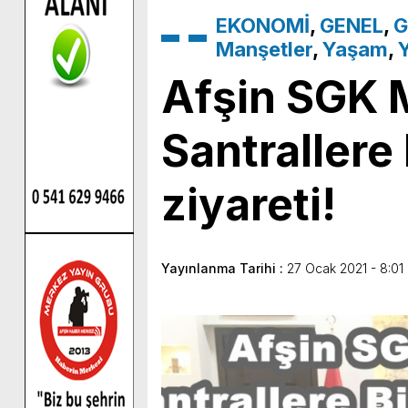
EKONOMİ
,
GENEL
,
G
Manşetler
,
Yaşam
,
Afşin SGK
Santrallere
ziyareti!
Yayınlanma Tarihi :
27 Ocak 2021 - 8:01