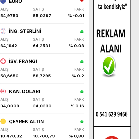
EURO
ALIŞ
SATIŞ
FARK
54,9753
55,0397
% -0.01
İNG. STERLİNİ
ALIŞ
SATIŞ
FARK
64,1942
64,2531
% 0.08
İSV. FRANGI
ALIŞ
SATIŞ
FARK
58,6650
58,7295
% 0.2
KAN. DOLARI
ALIŞ
SATIŞ
FARK
34,0009
34,0330
% 0.16
ÇEYREK ALTIN
ALIŞ
SATIŞ
FARK
10.470,32
10.700,79
% 0,80