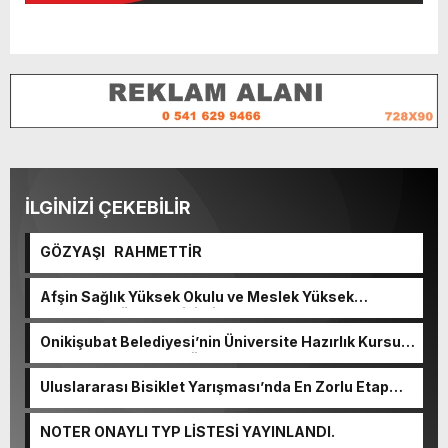
İLGİNİZİ ÇEKEBİLİR
GÖZYAŞI RAHMETTİR
Afşin Sağlık Yüksek Okulu ve Meslek Yüksek
Okulunda görev değişimi!
Onikişubat Belediyesi’nin Üniversite Hazırlık Kursu
başvurularında son gün 7 Ağustos.
Uluslararası Bisiklet Yarışması’nda En Zorlu Etap
Tamamlandı.
NOTER ONAYLI TYP LİSTESİ YAYINLANDI.