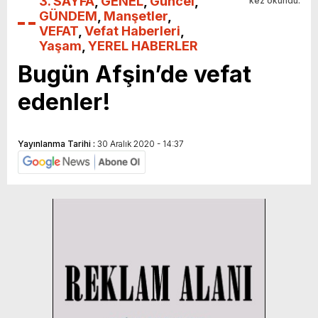
3. SAYFA
,
GENEL
,
Güncel
,
kez okundu.
GÜNDEM
,
Manşetler
,
VEFAT
,
Vefat Haberleri
,
Yaşam
,
YEREL HABERLER
Bugün Afşin’de vefat
edenler!
Yayınlanma Tarihi :
30 Aralık 2020 - 14:37