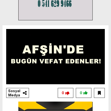
Sosyal
0
0
Medya