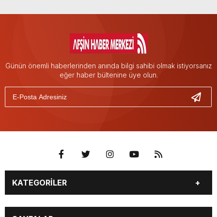
Günün önemli haberlerinden anında bilgi sahibi olmak istiyorsanız
eğer haber bültenine üye olun.
KATEGORİLER
EĞİTİM
EKONOMİ