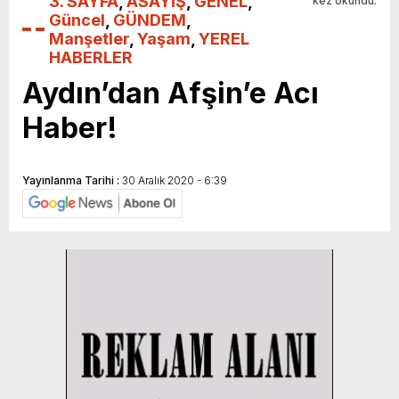
3. SAYFA
,
ASAYİŞ
,
GENEL
,
kez okundu.
Güncel
,
GÜNDEM
,
Manşetler
,
Yaşam
,
YEREL
HABERLER
Aydın’dan Afşin’e Acı
Haber!
Yayınlanma Tarihi :
30 Aralık 2020 - 6:39