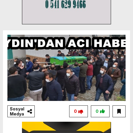
Sosyal
0
0
Medya