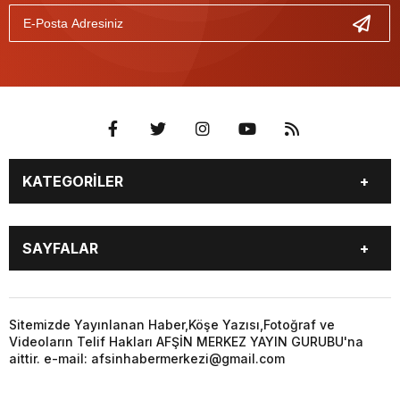
KATEGORİLER
EĞİTİM
EKONOMİ
SAYFALAR
GÜNCEL
ÖZEL HABER
SİYASET
YEREL HABERLER
EĞİTİM
EKONOMİ
KÜNYE
…
GÜNCEL
ÖZEL HABER
Sitemizde Yayınlanan Haber,Köşe Yazısı,Fotoğraf ve
3. SAYFA
KÜLTÜR
Videoların Telif Hakları AFŞİN MERKEZ YAYIN GURUBU'na
SİYASET
YEREL HABERLER
aittir. e-mail: afsinhabermerkezi@gmail.com
SANAT
KÜNYE
…
BİYOGRAFİ
DÜNYA