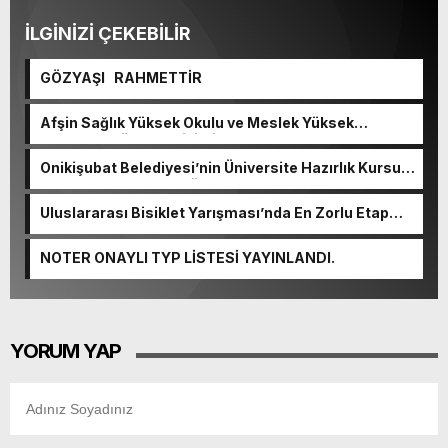
İLGİNİZİ ÇEKEBİLİR
GÖZYAŞI RAHMETTİR
Afşin Sağlık Yüksek Okulu ve Meslek Yüksek
Okulunda görev değişimi!
Onikişubat Belediyesi’nin Üniversite Hazırlık Kursu
başvurularında son gün 7 Ağustos.
Uluslararası Bisiklet Yarışması’nda En Zorlu Etap
Tamamlandı.
NOTER ONAYLI TYP LİSTESİ YAYINLANDI.
YORUM YAP