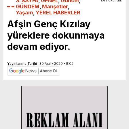
3. SAYFA
,
GENEL
,
Güncel
,
kez okundu.
GÜNDEM
,
Manşetler
,
Yaşam
,
YEREL HABERLER
Afşin Genç Kızılay
yüreklere dokunmaya
devam ediyor.
Yayınlanma Tarihi :
30 Aralık 2020 - 9:05