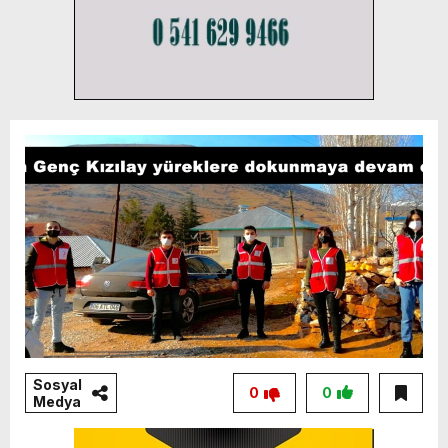
Sosyal
0
0
Medya