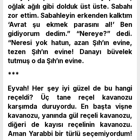
oğlak ağılı gibi dolduk üst üste. Sabahı
zor ettim. Sabahleyin erkenden kalktım
‘Avrat şu ekmek parasını al!’ Ben
gidiyorum dedim.” “Nereye?” dedi.
“Neresi yok hatun, azan Şıh’ın evine,
tezen Şıh’ın evine! Danayı büvelek
tutmuş o da Şıh’ın evine.
***
Eyvah! Her şey iyi güzel de bu hangi
reçeldi? Üç tane reçel kavanozu
karşımda duruyordu. En başta vişne
kavanozu, yanında gül reçeli kavanozu,
diğeri de kayısı reçelinin kavanozu.
Aman Yarabbi bir türlü seçemiyordum!