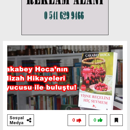
Sosyal
0
0
Medya