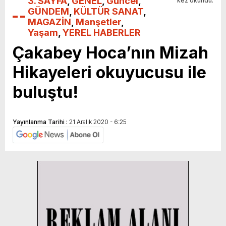
3. SAYFA
,
GENEL
,
Güncel
,
kez okundu.
GÜNDEM
,
KÜLTÜR SANAT
,
MAGAZİN
,
Manşetler
,
Yaşam
,
YEREL HABERLER
Çakabey Hoca’nın Mizah
Hikayeleri okuyucusu ile
buluştu!
Yayınlanma Tarihi :
21 Aralık 2020 - 6:25