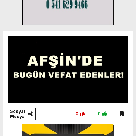
Sosyal
0
0
Medya