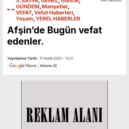
3. SAYFA
,
GENEL
,
Güncel
,
kez okundu.
GÜNDEM
,
Manşetler
,
VEFAT
,
Vefat Haberleri
,
Yaşam
,
YEREL HABERLER
Afşin’de Bugün vefat
edenler.
Yayınlanma Tarihi :
17 Aralık 2020 - 14:21