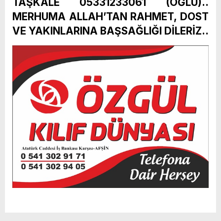
TAŞKALE 05331233061 (OĞLU)..
MERHUMA ALLAH’TAN RAHMET, DOST
VE YAKINLARINA BAŞSAĞLIĞI DİLERİZ..