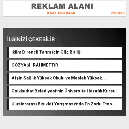
İLGİNİZİ ÇEKEBİLİR
İklim Dirençli Tarım İçin Güç Birliği.
GÖZYAŞI RAHMETTİR
Afşin Sağlık Yüksek Okulu ve Meslek Yüksek
Okulunda görev değişimi!
Onikişubat Belediyesi’nin Üniversite Hazırlık Kursu
başvurularında son gün 7 Ağustos.
Uluslararası Bisiklet Yarışması’nda En Zorlu Etap
Tamamlandı.