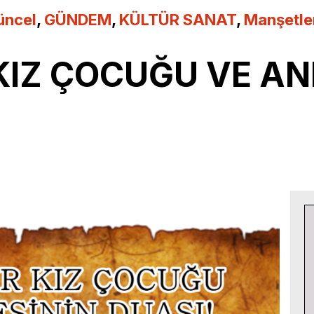
üncel
,
GÜNDEM
,
KÜLTÜR SANAT
,
Manşetle
 KIZ ÇOCUĞU VE AN