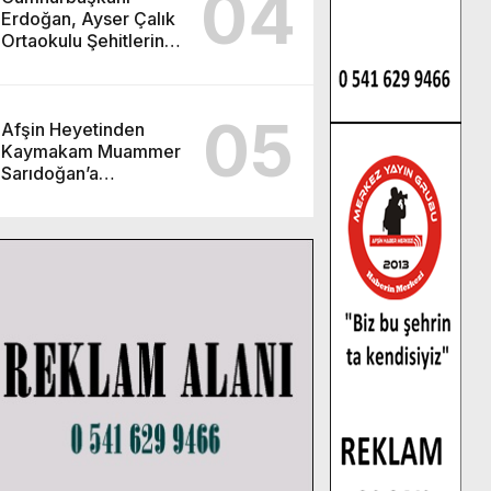
04
Erdoğan, Ayser Çalık
Ortaokulu Şehitlerinin
Aileleriyle Bir Araya
Geldi.
05
Afşin Heyetinden
Kaymakam Muammer
Sarıdoğan’a
Beşikdüzü’nde hayırlı
olsun ziyareti.