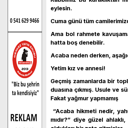
eylesin.
Cuma günü tüm camilerimizd
Ama bol rahmete kavuşamad
hatta boş denebilir.
Acaba neden derken, aşağıda
Yetim kız ve annesi!
Geçmiş zamanlarda bir topl
duasına çıkmış. Usule ve s
Fakat yağmur yapmamış
“Acaba hikmeti nedir, yah
mıdır?” diye güzel ahlaklı,