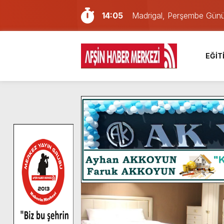
14:05
Madrigal, Perşembe Gün
7:39
KEDİNİZ Mİ VAR?
7:27
Cumhurbaşkanı Erdoğan, Ay
EĞİT
13:57
Afşin Heyetinden Kaymak
10:34
Vatandaşlardan Ağustos 
16:48
Pusula Maraş Kamplarında
16:46
Pusula Maraş’ın Akademik
9:47
Afşin’de Orjinal deri işçil
8:37
Başkan Furkan Kılınç: “Bu
8:06
Afşinli bir hemşehrimizin 