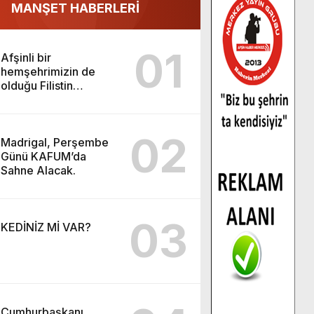
MANŞET HABERLERİ
01
Afşinli bir
hemşehrimizin de
olduğu Filistin
Konvoyu, güçlenerek
ilerliyor.
02
Madrigal, Perşembe
Günü KAFUM’da
Sahne Alacak.
03
KEDİNİZ Mİ VAR?
Cumhurbaşkanı