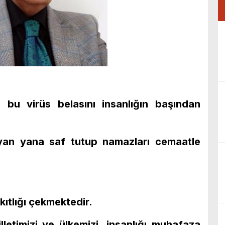
bu virüs belasını insanlığın başından
 yan yana saf tutup namazları cemaatle
kıtlığı çekmektedir.
letimizi ve ülkemizi, insanlığı muhafaza