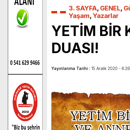
3. SAYFA
,
GENEL
,
G
Yaşam
,
Yazarlar
YETİM BİR
DUASI!
Yayınlanma Tarihi :
15 Aralık 2020 - 6:26