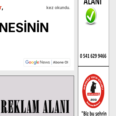
r
,
kez okundu.
NESİNİN