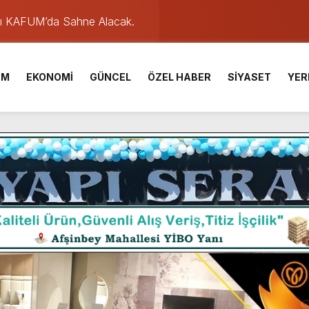
ü KAFUM’da Sahne Alacak.
ser Çalık Ortaokulu Şehitlerinin Aileleriyle Bir Araya Geldi.
İM
EKONOMİ
GÜNCEL
ÖZEL HABER
SİYASET
YER
am Muammer Sarıdoğan’a Beşikdüzü’nde hayırlı olsun ziyareti
Fuarı’na Tam Not.
 2 Bin Genç Doğa ve Bilimle Buluştu.
 Desteği Türkiye Derecesi Getirdi.
iği hediyelik eşya satışı Yunus Dağdelen tarafından yaşatılıyor.
 birliktelik, Afşin Spor’un en büyük gücüdür.”
de olduğu Filistin Konvoyu, güçlenerek ilerliyor.