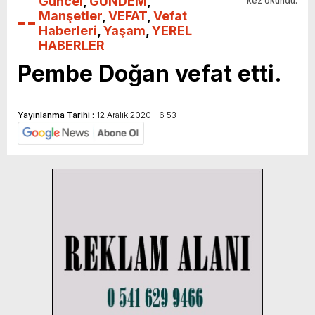
Güncel
,
GÜNDEM
,
kez okundu.
Manşetler
,
VEFAT
,
Vefat
Haberleri
,
Yaşam
,
YEREL
HABERLER
Pembe Doğan vefat etti.
Yayınlanma Tarihi :
12 Aralık 2020 - 6:53