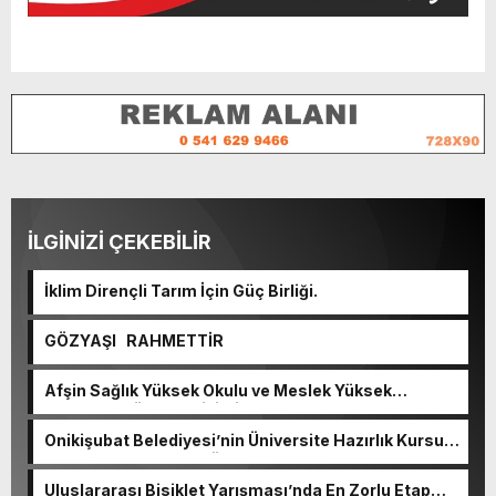
İLGİNİZİ ÇEKEBİLİR
İklim Dirençli Tarım İçin Güç Birliği.
GÖZYAŞI RAHMETTİR
Afşin Sağlık Yüksek Okulu ve Meslek Yüksek
Okulunda görev değişimi!
Onikişubat Belediyesi’nin Üniversite Hazırlık Kursu
başvurularında son gün 7 Ağustos.
Uluslararası Bisiklet Yarışması’nda En Zorlu Etap