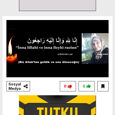
Sosyal
0
0
Medya