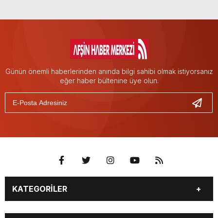
Günün önemli haberlerinden anında bilgi sahibi olmak istiyorsanız
eğer haber bültenine üye olun.
KATEGORİLER
EĞİTİM
EKONOMİ