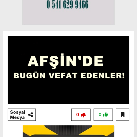
Sosyal
0
0
Medya