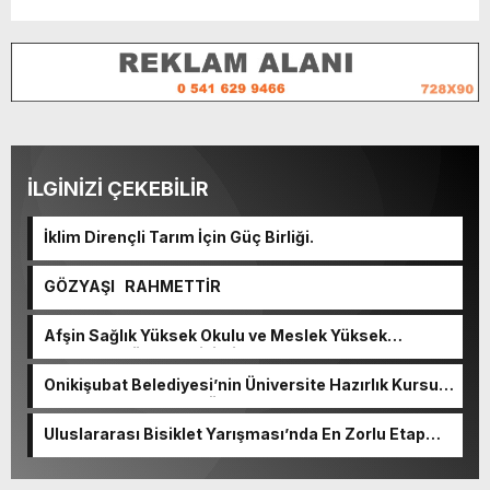
İLGİNİZİ ÇEKEBİLİR
İklim Dirençli Tarım İçin Güç Birliği.
GÖZYAŞI RAHMETTİR
Afşin Sağlık Yüksek Okulu ve Meslek Yüksek
Okulunda görev değişimi!
Onikişubat Belediyesi’nin Üniversite Hazırlık Kursu
başvurularında son gün 7 Ağustos.
Uluslararası Bisiklet Yarışması’nda En Zorlu Etap
Tamamlandı.