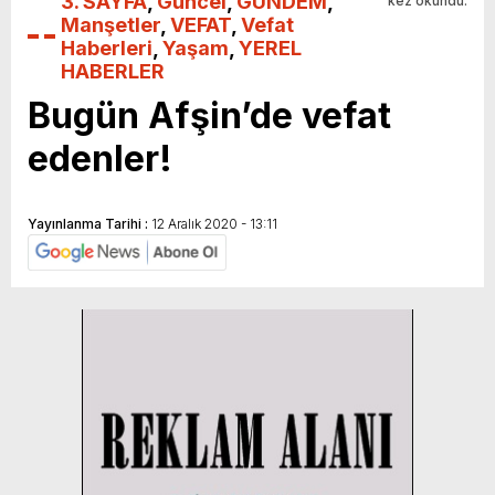
3. SAYFA
,
Güncel
,
GÜNDEM
,
kez okundu.
Manşetler
,
VEFAT
,
Vefat
Haberleri
,
Yaşam
,
YEREL
HABERLER
Bugün Afşin’de vefat
edenler!
Yayınlanma Tarihi :
12 Aralık 2020 - 13:11