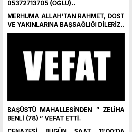
05372713705 (OĞLU)..
MERHUMA ALLAH’TAN RAHMET, DOST
VE YAKINLARINA BAŞSAĞLIĞI DİLERİZ..
BAŞÜSTÜ MAHALLESİNDEN ” ZELİHA
BENLİ (78) ” VEFAT ETTİ.
CENAZESİ BUGÜN SAAT 11:00’DA