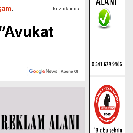
şam
,
kez okundu.
 “Avukat