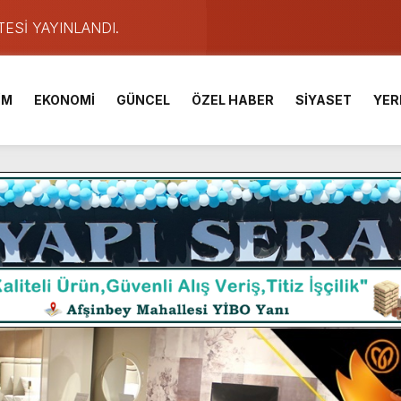
TESİ YAYINLANDI.
e Yavuz’un Ezgileriyle Şenlendi.
de olduğu Filistin Konvoyu, güçlenerek ilerliyor.
İM
EKONOMİ
GÜNCEL
ÖZEL HABER
SİYASET
YER
ü KAFUM’da Sahne Alacak.
ser Çalık Ortaokulu Şehitlerinin Aileleriyle Bir Araya Geldi.
am Muammer Sarıdoğan’a Beşikdüzü’nde hayırlı olsun ziyareti
Fuarı’na Tam Not.
 2 Bin Genç Doğa ve Bilimle Buluştu.
ışması’nda En Zorlu Etap Tamamlandı.