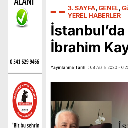
3. SAYFA
,
GENEL
,
G
YEREL HABERLER
İstanbul’da
İbrahim Ka
Yayınlanma Tarihi :
08 Aralık 2020 - 6:2