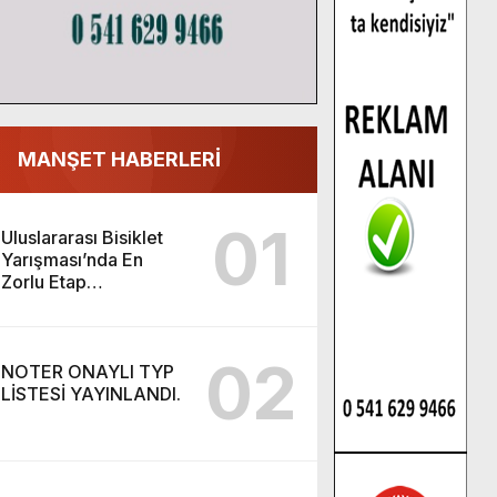
MANŞET HABERLERİ
01
Uluslararası Bisiklet
Yarışması’nda En
Zorlu Etap
Tamamlandı.
02
NOTER ONAYLI TYP
LİSTESİ YAYINLANDI.