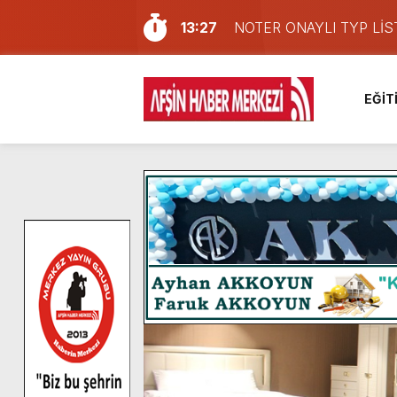
13:27
NOTER ONAYLI TYP LİS
11:22
KAFUM Fuar Alanı Bulut v
8:06
Afşinli bir hemşehrimizin 
EĞİT
14:05
Madrigal, Perşembe Gün
7:39
KEDİNİZ Mİ VAR?
7:27
Cumhurbaşkanı Erdoğan, Ay
13:57
Afşin Heyetinden Kaymak
10:34
Vatandaşlardan Ağustos 
16:48
Pusula Maraş Kamplarında
16:10
Uluslararası Bisiklet Yar