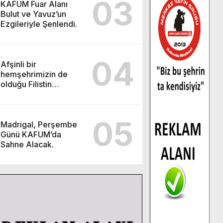
03
KAFUM Fuar Alanı
Bulut ve Yavuz’un
Ezgileriyle Şenlendi.
04
Afşinli bir
hemşehrimizin de
olduğu Filistin
Konvoyu, güçlenerek
ilerliyor.
05
Madrigal, Perşembe
Günü KAFUM’da
Sahne Alacak.