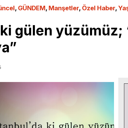
üncel
,
GÜNDEM
,
Manşetler
,
Özel Haber
,
Ya
 ki gülen yüzümüz;
ya”
5