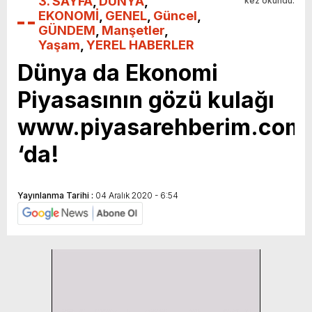
3. SAYFA
,
DÜNYA
,
kez okundu.
EKONOMİ
,
GENEL
,
Güncel
,
GÜNDEM
,
Manşetler
,
Yaşam
,
YEREL HABERLER
Dünya da Ekonomi
Piyasasının gözü kulağı
www.piyasarehberim.com
‘da!
Yayınlanma Tarihi :
04 Aralık 2020 - 6:54