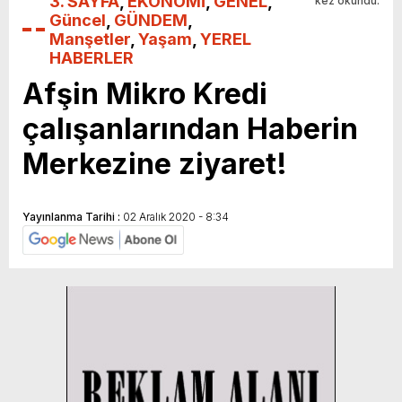
3. SAYFA
,
EKONOMİ
,
GENEL
,
kez okundu.
Güncel
,
GÜNDEM
,
Manşetler
,
Yaşam
,
YEREL
HABERLER
Afşin Mikro Kredi
çalışanlarından Haberin
Merkezine ziyaret!
Yayınlanma Tarihi :
02 Aralık 2020 - 8:34