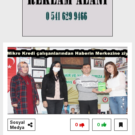
Sosyal
0
0
Medya