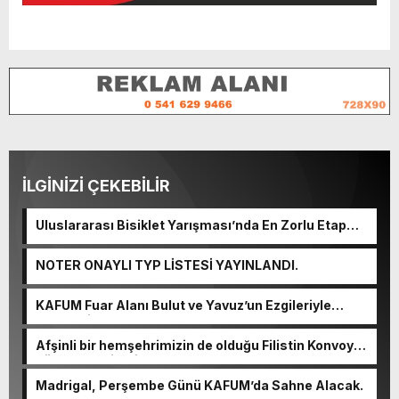
İLGİNİZİ ÇEKEBİLİR
Uluslararası Bisiklet Yarışması’nda En Zorlu Etap
Tamamlandı.
NOTER ONAYLI TYP LİSTESİ YAYINLANDI.
KAFUM Fuar Alanı Bulut ve Yavuz’un Ezgileriyle
Şenlendi.
Afşinli bir hemşehrimizin de olduğu Filistin Konvoyu,
güçlenerek ilerliyor.
Madrigal, Perşembe Günü KAFUM’da Sahne Alacak.