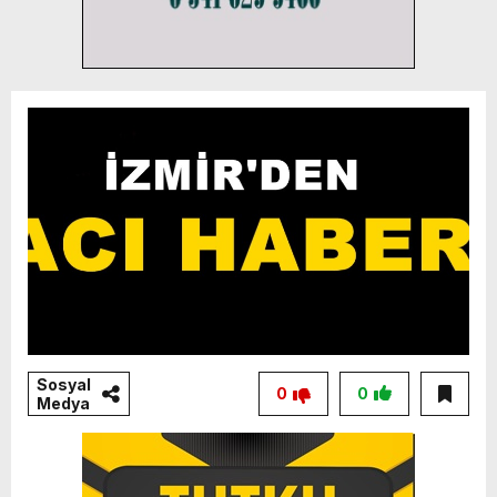
Sosyal
0
0
Medya