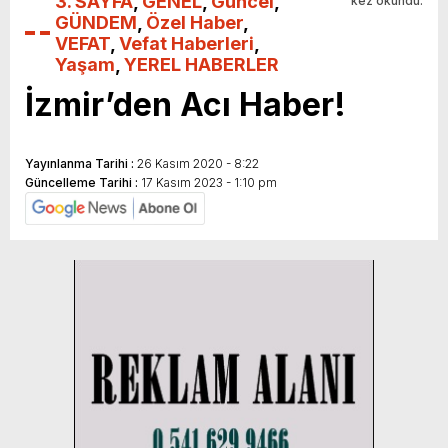
3. SAYFA
,
GENEL
,
Güncel
,
kez okundu.
GÜNDEM
,
Özel Haber
,
VEFAT
,
Vefat Haberleri
,
Yaşam
,
YEREL HABERLER
İzmir’den Acı Haber!
Yayınlanma Tarihi :
26 Kasım 2020 - 8:22
Güncelleme Tarihi :
17 Kasım 2023 - 1:10 pm