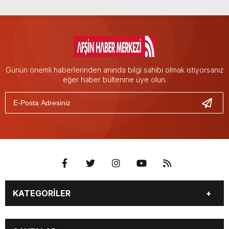
Günün önemli haberlerinden anında bilgi sahibi olmak istiyorsanız
eğer haber bültenine üye olun.
KATEGORİLER
EĞİTİM
EKONOMİ