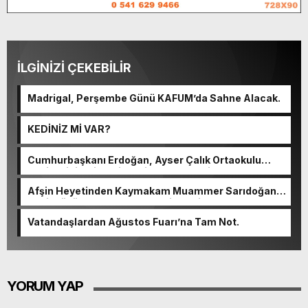
İLGİNİZİ ÇEKEBİLİR
Madrigal, Perşembe Günü KAFUM’da Sahne Alacak.
KEDİNİZ Mİ VAR?
Cumhurbaşkanı Erdoğan, Ayser Çalık Ortaokulu
Şehitlerinin Aileleriyle Bir Araya Geldi.
Afşin Heyetinden Kaymakam Muammer Sarıdoğan’a
Beşikdüzü’nde hayırlı olsun ziyareti.
Vatandaşlardan Ağustos Fuarı’na Tam Not.
YORUM YAP