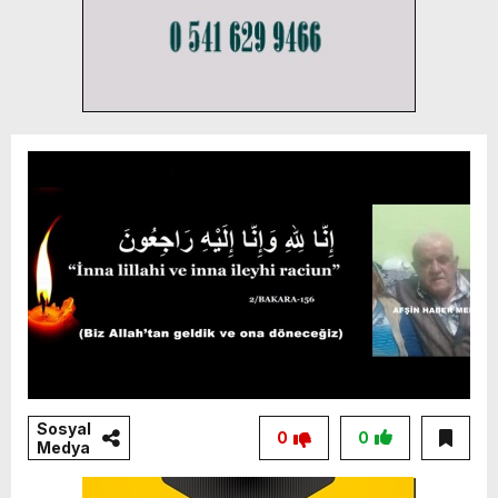
Sosyal
0
0
Medya