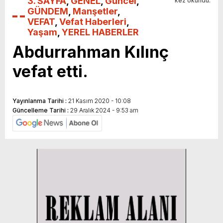
3. SAYFA
,
GENEL
,
Güncel
,
kez okundu.
GÜNDEM
,
Manşetler
,
VEFAT
,
Vefat Haberleri
,
Yaşam
,
YEREL HABERLER
Abdurrahman Kılınç
vefat etti.
Yayınlanma Tarihi :
21 Kasım 2020 - 10:08
Güncelleme Tarihi :
29 Aralık 2024 - 9:53 am