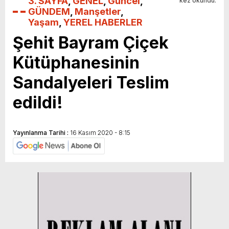
3. SAYFA
,
GENEL
,
Güncel
,
kez okundu.
GÜNDEM
,
Manşetler
,
Yaşam
,
YEREL HABERLER
Şehit Bayram Çiçek
Kütüphanesinin
Sandalyeleri Teslim
edildi!
Yayınlanma Tarihi :
16 Kasım 2020 - 8:15