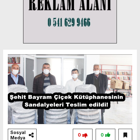
Sosyal
0
0
Medya