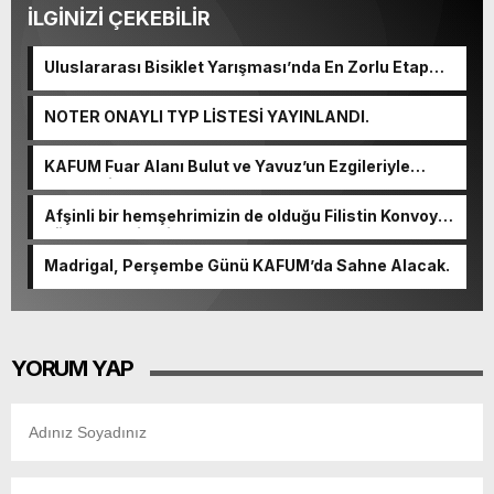
İLGİNİZİ ÇEKEBİLİR
Uluslararası Bisiklet Yarışması’nda En Zorlu Etap
Tamamlandı.
NOTER ONAYLI TYP LİSTESİ YAYINLANDI.
KAFUM Fuar Alanı Bulut ve Yavuz’un Ezgileriyle
Şenlendi.
Afşinli bir hemşehrimizin de olduğu Filistin Konvoyu,
güçlenerek ilerliyor.
Madrigal, Perşembe Günü KAFUM’da Sahne Alacak.
YORUM YAP