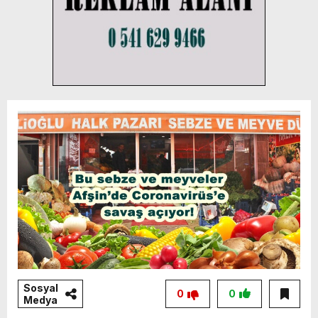
Sosyal
0
0
Medya