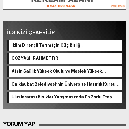
İLGİNİZİ ÇEKEBİLİR
İklim Dirençli Tarım İçin Güç Birliği.
GÖZYAŞI RAHMETTİR
Afşin Sağlık Yüksek Okulu ve Meslek Yüksek
Okulunda görev değişimi!
Onikişubat Belediyesi’nin Üniversite Hazırlık Kursu
başvurularında son gün 7 Ağustos.
Uluslararası Bisiklet Yarışması’nda En Zorlu Etap
Tamamlandı.
YORUM YAP