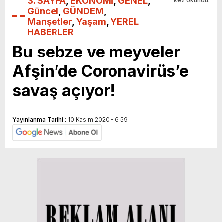
3. SAYFA
,
EKONOMİ
,
GENEL
,
kez okundu.
Güncel
,
GÜNDEM
,
Manşetler
,
Yaşam
,
YEREL
HABERLER
Bu sebze ve meyveler
Afşin’de Coronavirüs’e
savaş açıyor!
Yayınlanma Tarihi :
10 Kasım 2020 - 6:59