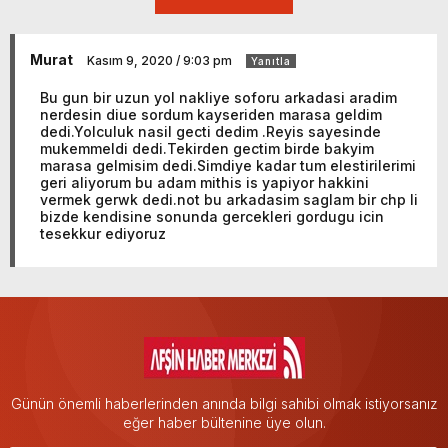
Murat
Kasım 9, 2020 / 9:03 pm
Yanıtla
Bu gun bir uzun yol nakliye soforu arkadasi aradim
nerdesin diue sordum kayseriden marasa geldim
dedi.Yolculuk nasil gecti dedim .Reyis sayesinde
mukemmeldi dedi.Tekirden gectim birde bakyim
marasa gelmisim dedi.Simdiye kadar tum elestirilerimi
geri aliyorum bu adam mithis is yapiyor hakkini
vermek gerwk dedi.not bu arkadasim saglam bir chp li
bizde kendisine sonunda gercekleri gordugu icin
tesekkur ediyoruz
Günün önemli haberlerinden anında bilgi sahibi olmak istiyorsanız
eğer haber bültenine üye olun.