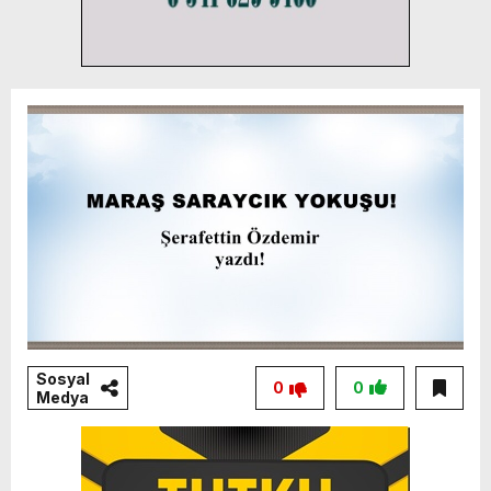
Sosyal
0
0
Medya