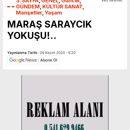
3. SAYFA
,
GENEL
,
Güncel
,
kez okundu.
GÜNDEM
,
KÜLTÜR SANAT
,
Manşetler
,
Yaşam
MARAŞ SARAYCIK
YOKUŞU!..
Yayınlanma Tarihi :
09 Kasım 2020 - 6:20