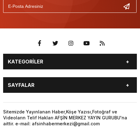
KATEGORİLER
EĞİTİM
EKONOMİ
SAYFALAR
GÜNCEL
ÖZEL HABER
SİYASET
YEREL HABERLER
EĞİTİM
EKONOMİ
KÜNYE
…
GÜNCEL
ÖZEL HABER
Sitemizde Yayınlanan Haber,Köşe Yazısı,Fotoğraf ve
3. SAYFA
KÜLTÜR
Videoların Telif Hakları AFŞİN MERKEZ YAYIN GURUBU'na
SİYASET
YEREL HABERLER
aittir. e-mail: afsinhabermerkezi@gmail.com
SANAT
KÜNYE
…
BİYOGRAFİ
DÜNYA
3. SAYFA
KÜLTÜR