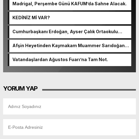
Madrigal, Perşembe Günü KAFUM’da Sahne Alacak.
KEDİNİZ Mİ VAR?
Cumhurbaşkanı Erdoğan, Ayser Çalık Ortaokulu
Şehitlerinin Aileleriyle Bir Araya Geldi.
Afşin Heyetinden Kaymakam Muammer Sarıdoğan’a
Beşikdüzü’nde hayırlı olsun ziyareti.
Vatandaşlardan Ağustos Fuarı’na Tam Not.
YORUM YAP