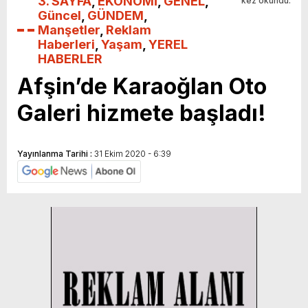
3. SAYFA
,
EKONOMİ
,
GENEL
,
kez okundu.
Güncel
,
GÜNDEM
,
Manşetler
,
Reklam
Haberleri
,
Yaşam
,
YEREL
HABERLER
Afşin’de Karaoğlan Oto
Galeri hizmete başladı!
Yayınlanma Tarihi :
31 Ekim 2020 - 6:39