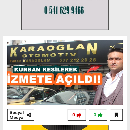
Sosyal
0
0
Medya