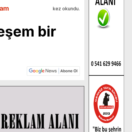
lam
kez okundu.
eşem bir