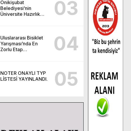
03
Onikişubat
Belediyesi’nin
Üniversite Hazırlık
Kursu başvurularında
son gün 7 Ağustos.
04
Uluslararası Bisiklet
Yarışması’nda En
Zorlu Etap
Tamamlandı.
05
NOTER ONAYLI TYP
LİSTESİ YAYINLANDI.