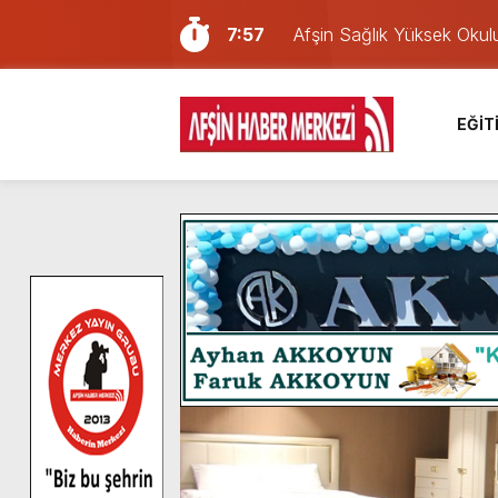
7:57
Afşin Sağlık Yüksek Okul
6:31
Onikişubat Belediyesi’nin
16:10
Uluslararası Bisiklet Yar
EĞİT
13:27
NOTER ONAYLI TYP LİS
11:22
KAFUM Fuar Alanı Bulut v
8:06
Afşinli bir hemşehrimizin 
14:05
Madrigal, Perşembe Gün
7:39
KEDİNİZ Mİ VAR?
7:27
Cumhurbaşkanı Erdoğan, Ay
8:58
GÖZYAŞI RAHMETTİR