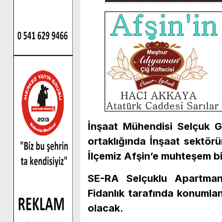
İnşaat Mühendisi Selçuk 
ortaklığında İnşaat sektö
İlçemiz Afşin’e muhteşem bi
SE-RA Selçuklu Apartmanı
Fidanlık tarafında konuml
olacak.