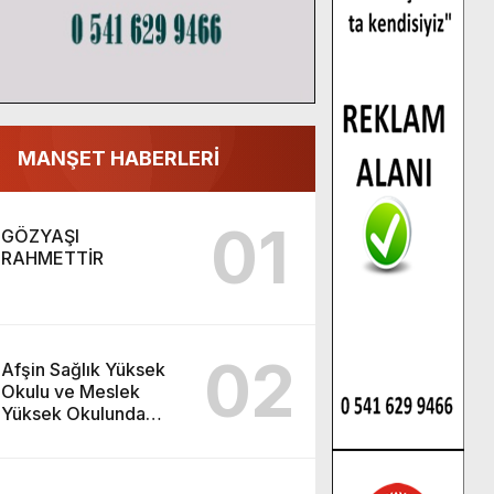
MANŞET HABERLERİ
01
GÖZYAŞI
RAHMETTİR
02
Afşin Sağlık Yüksek
Okulu ve Meslek
Yüksek Okulunda
görev değişimi!