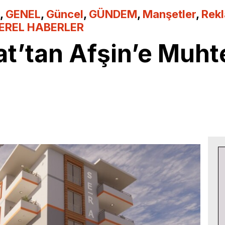
,
GENEL
,
Güncel
,
GÜNDEM
,
Manşetler
,
Rek
EREL HABERLER
t’tan Afşin’e Muht