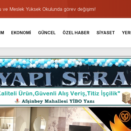
u ve Meslek Yüksek Okulunda görev değişimi!
 Üniversite Hazırlık Kursu başvurularında son gün 7 Ağustos.
ışması’nda En Zorlu Etap Tamamlandı.
İM
EKONOMİ
GÜNCEL
ÖZEL HABER
SİYASET
YER
TESİ YAYINLANDI.
e Yavuz’un Ezgileriyle Şenlendi.
de olduğu Filistin Konvoyu, güçlenerek ilerliyor.
ü KAFUM’da Sahne Alacak.
ser Çalık Ortaokulu Şehitlerinin Aileleriyle Bir Araya Geldi.