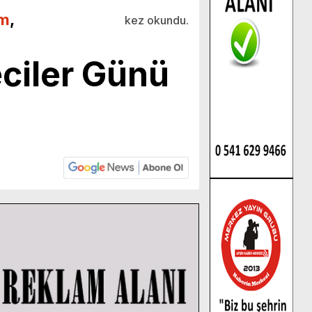
m
,
kez okundu.
ciler Günü