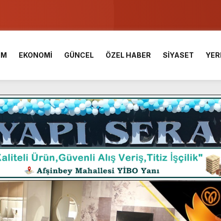
u ve Meslek Yüksek Okulunda görev değişimi!
 Üniversite Hazırlık Kursu başvurularında son gün 7 Ağustos.
İM
EKONOMİ
GÜNCEL
ÖZEL HABER
SİYASET
YER
ışması’nda En Zorlu Etap Tamamlandı.
TESİ YAYINLANDI.
e Yavuz’un Ezgileriyle Şenlendi.
de olduğu Filistin Konvoyu, güçlenerek ilerliyor.
ü KAFUM’da Sahne Alacak.
ç Birliği.