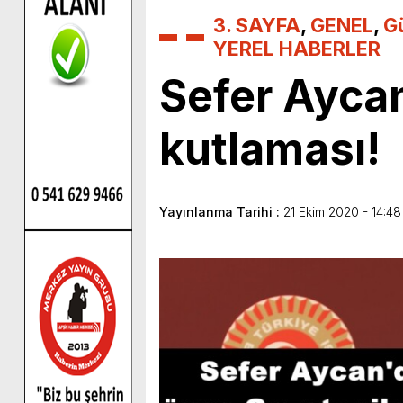
3. SAYFA
,
GENEL
,
G
YEREL HABERLER
Sefer Ayca
kutlaması!
Yayınlanma Tarihi :
21 Ekim 2020 - 14:48