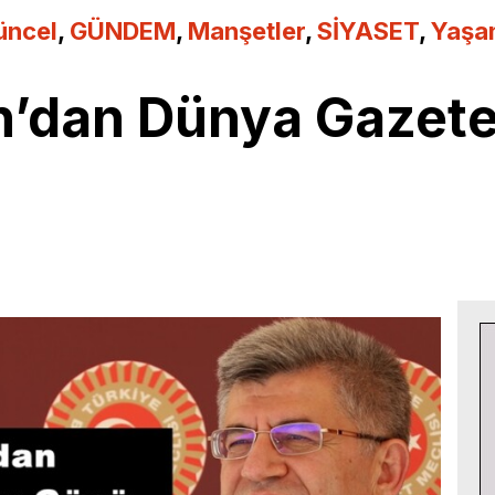
üncel
,
GÜNDEM
,
Manşetler
,
SİYASET
,
Yaşa
n’dan Dünya Gazete