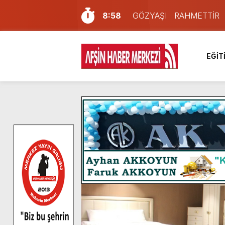
8:58
GÖZYAŞI RAHMETTİR
7:57
Afşin Sağlık Yüksek Okul
6:31
Onikişubat Belediyesi’nin
EĞİT
16:10
Uluslararası Bisiklet Yar
13:27
NOTER ONAYLI TYP LİS
11:22
KAFUM Fuar Alanı Bulut v
8:06
Afşinli bir hemşehrimizin 
14:05
Madrigal, Perşembe Gün
7:39
KEDİNİZ Mİ VAR?
4:58
İklim Dirençli Tarım İçin Gü