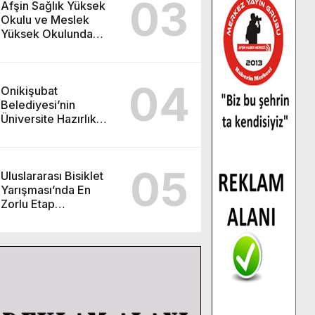
03
Afşin Sağlık Yüksek
Okulu ve Meslek
Yüksek Okulunda
görev değişimi!
04
Onikişubat
Belediyesi’nin
Üniversite Hazırlık
Kursu başvurularında
son gün 7 Ağustos.
05
Uluslararası Bisiklet
Yarışması’nda En
Zorlu Etap
Tamamlandı.