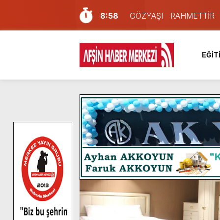
8:58
GÖZYAŞI RAHMETTİR
7:57
Afşin Sağlık Yüksek Okul
6:31
Onikişubat Belediyesi’nin
EĞİT
16:10
Uluslararası Bisiklet Yar
13:27
NOTER ONAYLI TYP LİS
11:22
KAFUM Fuar Alanı Bulut v
8:06
Afşinli bir hemşehrimizin 
14:05
Madrigal, Perşembe Gün
7:39
KEDİNİZ Mİ VAR?
4:58
İklim Dirençli Tarım İçin Gü