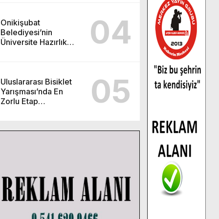
04
Onikişubat
Belediyesi’nin
Üniversite Hazırlık
Kursu başvurularında
son gün 7 Ağustos.
05
Uluslararası Bisiklet
Yarışması’nda En
Zorlu Etap
Tamamlandı.