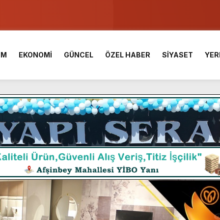
u ve Meslek Yüksek Okulunda görev değişimi!
 Üniversite Hazırlık Kursu başvurularında son gün 7 Ağustos.
İM
EKONOMİ
GÜNCEL
ÖZEL HABER
SİYASET
YER
ışması’nda En Zorlu Etap Tamamlandı.
TESİ YAYINLANDI.
e Yavuz’un Ezgileriyle Şenlendi.
de olduğu Filistin Konvoyu, güçlenerek ilerliyor.
ü KAFUM’da Sahne Alacak.
ç Birliği.