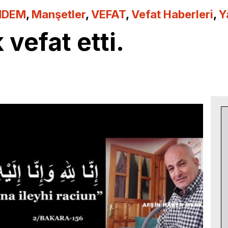
NDEM
,
Manşetler
,
VEFAT
,
Vefat Haberleri
,
Y
vefat etti.