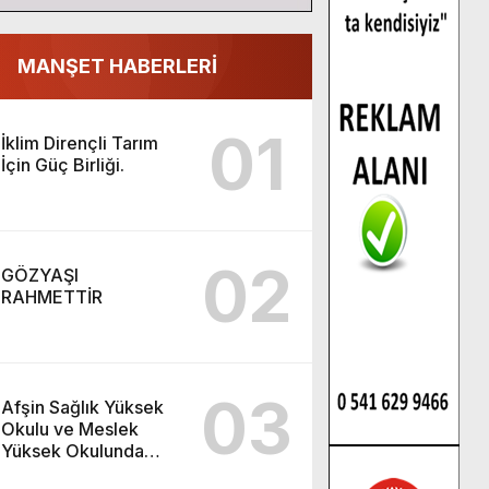
MANŞET HABERLERİ
01
İklim Dirençli Tarım
İçin Güç Birliği.
02
GÖZYAŞI
RAHMETTİR
03
Afşin Sağlık Yüksek
Okulu ve Meslek
Yüksek Okulunda
görev değişimi!