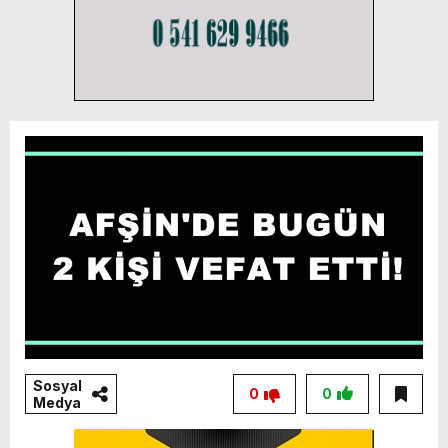
Sosyal
0
0
Medya