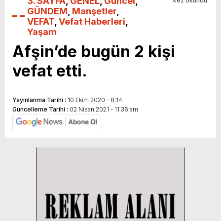
3. SAYFA
,
GENEL
,
Güncel
,
kez okundu.
GÜNDEM
,
Manşetler
,
VEFAT
,
Vefat Haberleri
,
Yaşam
Afşin’de bugün 2 kişi
vefat etti.
Yayınlanma Tarihi :
10 Ekim 2020 - 8:14
Güncelleme Tarihi :
02 Nisan 2021 - 11:36 am