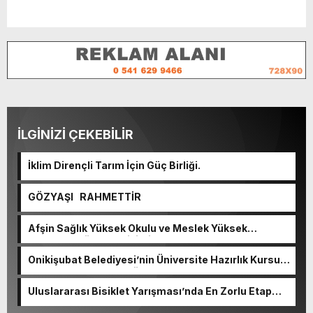
İLGİNİZİ ÇEKEBİLİR
İklim Dirençli Tarım İçin Güç Birliği.
GÖZYAŞI RAHMETTİR
Afşin Sağlık Yüksek Okulu ve Meslek Yüksek
Okulunda görev değişimi!
Onikişubat Belediyesi’nin Üniversite Hazırlık Kursu
başvurularında son gün 7 Ağustos.
Uluslararası Bisiklet Yarışması’nda En Zorlu Etap
Tamamlandı.