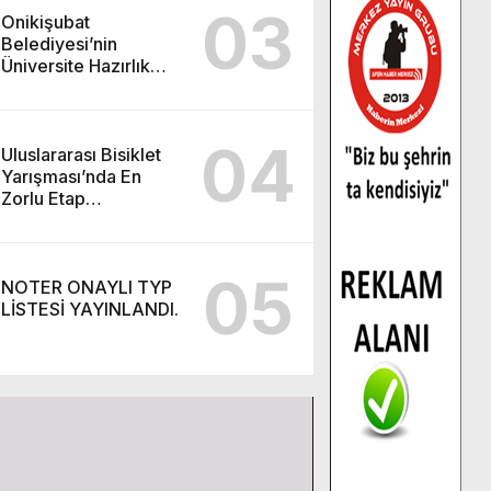
03
Onikişubat
Belediyesi’nin
Üniversite Hazırlık
Kursu başvurularında
son gün 7 Ağustos.
04
Uluslararası Bisiklet
Yarışması’nda En
Zorlu Etap
Tamamlandı.
05
NOTER ONAYLI TYP
LİSTESİ YAYINLANDI.