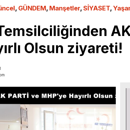
üncel
,
GÜNDEM
,
Manşetler
,
SİYASET
,
Yaşa
Temsilciliğinden A
rlı Olsun ziyareti!
3
 pm