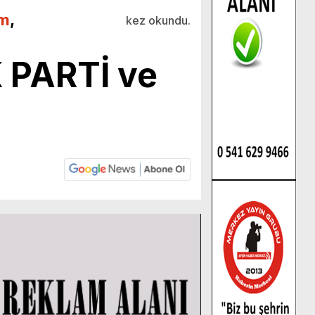
m
,
kez okundu.
K PARTİ ve