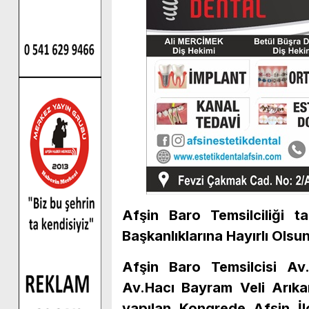
Afşin Baro Temsilciliği 
Başkanlıklarına Hayırlı Olsun
Afşin Baro Temsilcisi A
Av.Hacı Bayram Veli Arıka
yapılan Kongrede Afşin İl