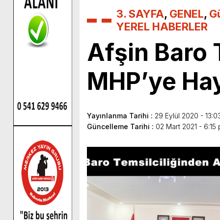
3. SAYFA
,
GENEL
,
G
YEREL HABERLER
Afşin Baro 
MHP’ye Hayı
Yayınlanma Tarihi :
29 Eylül 2020 - 13:0
Güncelleme Tarihi :
02 Mart 2021 - 6:15