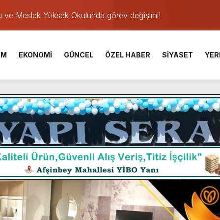
u ve Meslek Yüksek Okulunda görev değişimi!
 Üniversite Hazırlık Kursu başvurularında son gün 7 Ağustos.
ışması’nda En Zorlu Etap Tamamlandı.
İM
EKONOMİ
GÜNCEL
ÖZEL HABER
SİYASET
YER
TESİ YAYINLANDI.
e Yavuz’un Ezgileriyle Şenlendi.
de olduğu Filistin Konvoyu, güçlenerek ilerliyor.
ü KAFUM’da Sahne Alacak.
ser Çalık Ortaokulu Şehitlerinin Aileleriyle Bir Araya Geldi.