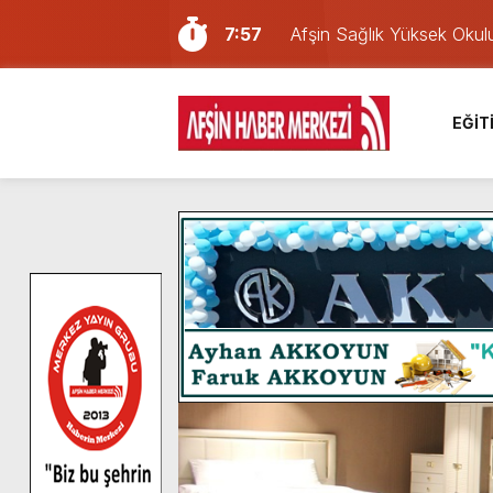
7:57
Afşin Sağlık Yüksek Okul
6:31
Onikişubat Belediyesi’nin
16:10
Uluslararası Bisiklet Yar
EĞİT
13:27
NOTER ONAYLI TYP LİS
11:22
KAFUM Fuar Alanı Bulut v
8:06
Afşinli bir hemşehrimizin 
14:05
Madrigal, Perşembe Gün
7:39
KEDİNİZ Mİ VAR?
7:27
Cumhurbaşkanı Erdoğan, Ay
8:58
GÖZYAŞI RAHMETTİR