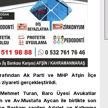
tarafından Ak Parti ve MHP Afşin İlçe
 ziyareti gerçekleştirildi.
v.Mehmet Turan, Baro Üyesi Avukatlar
n ve Av.Mustafa Aycan ile birlikte son
çe Başkanı seçilen Adalet ve Kalkınma