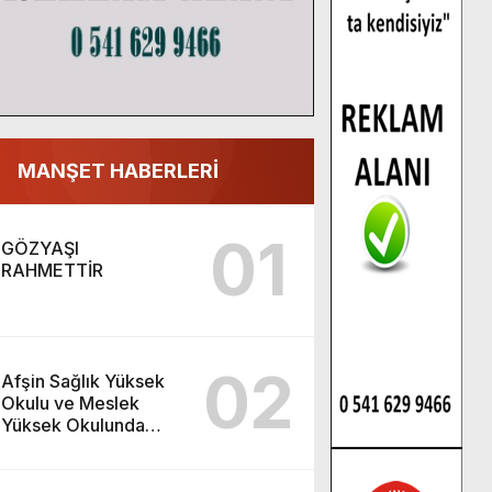
MANŞET HABERLERİ
01
GÖZYAŞI
RAHMETTİR
02
Afşin Sağlık Yüksek
Okulu ve Meslek
Yüksek Okulunda
görev değişimi!