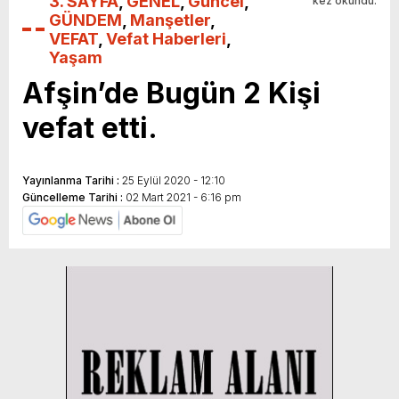
3. SAYFA
,
GENEL
,
Güncel
,
kez okundu.
GÜNDEM
,
Manşetler
,
VEFAT
,
Vefat Haberleri
,
Yaşam
Afşin’de Bugün 2 Kişi
vefat etti.
Yayınlanma Tarihi :
25 Eylül 2020 - 12:10
Güncelleme Tarihi :
02 Mart 2021 - 6:16 pm