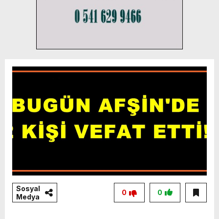
Sosyal
0
0
Medya