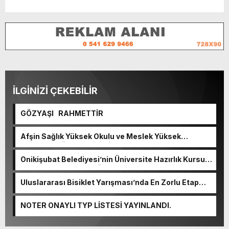
İLGİNİZİ ÇEKEBİLİR
GÖZYAŞI RAHMETTİR
Afşin Sağlık Yüksek Okulu ve Meslek Yüksek
Okulunda görev değişimi!
Onikişubat Belediyesi’nin Üniversite Hazırlık Kursu
başvurularında son gün 7 Ağustos.
Uluslararası Bisiklet Yarışması’nda En Zorlu Etap
Tamamlandı.
NOTER ONAYLI TYP LİSTESİ YAYINLANDI.