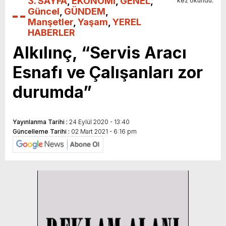
3. SAYFA
,
EKONOMİ
,
GENEL
,
kez okundu.
Güncel
,
GÜNDEM
,
Manşetler
,
Yaşam
,
YEREL
HABERLER
Alkılınç, “Servis Aracı
Esnafı ve Çalışanları zor
durumda”
Yayınlanma Tarihi :
24 Eylül 2020 - 13:40
Güncelleme Tarihi :
02 Mart 2021 - 6:16 pm