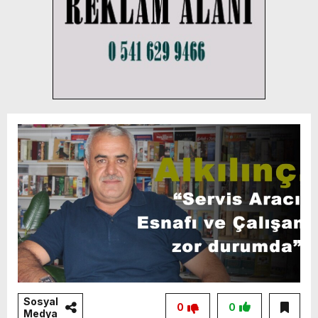
Sosyal
0
0
Medya