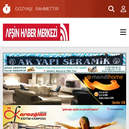
GÖZYAŞI RAHMETTİR
Afşin Sağlık Yüksek Okulu ve Meslek Yüksek
Okulunda görev değişimi!
Onikişubat Belediyesi’nin Üniversite Hazırlık
Kursu başvurularında son gün 7 Ağustos.
Uluslararası Bisiklet Yarışması’nda En Zorlu
Etap Tamamlandı.
NOTER ONAYLI TYP LİSTESİ YAYINLANDI.
KAFUM Fuar Alanı Bulut ve Yavuz’un
Ezgileriyle Şenlendi.
Afşinli bir hemşehrimizin de olduğu Filistin
Konvoyu, güçlenerek ilerliyor.
Madrigal, Perşembe Günü KAFUM’da Sahne
Alacak.
KEDİNİZ Mİ VAR?
İklim Dirençli Tarım İçin Güç Birliği.