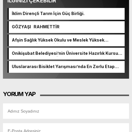
İLGİNİZİ ÇEKEBİLİR
İklim Dirençli Tarım İçin Güç Birliği.
GÖZYAŞI RAHMETTİR
Afşin Sağlık Yüksek Okulu ve Meslek Yüksek
Okulunda görev değişimi!
Onikişubat Belediyesi’nin Üniversite Hazırlık Kursu
başvurularında son gün 7 Ağustos.
Uluslararası Bisiklet Yarışması’nda En Zorlu Etap
Tamamlandı.
YORUM YAP