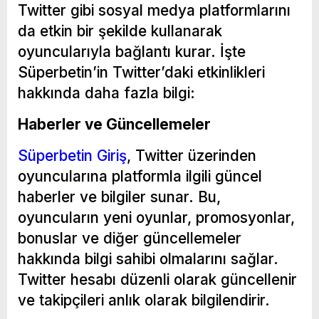
Twitter gibi sosyal medya platformlarını
da etkin bir şekilde kullanarak
oyuncularıyla bağlantı kurar. İşte
Süperbetin’in Twitter’daki etkinlikleri
hakkında daha fazla bilgi:
Haberler ve Güncellemeler
Süperbetin Giriş
, Twitter üzerinden
oyuncularına platformla ilgili güncel
haberler ve bilgiler sunar. Bu,
oyuncuların yeni oyunlar, promosyonlar,
bonuslar ve diğer güncellemeler
hakkında bilgi sahibi olmalarını sağlar.
Twitter hesabı düzenli olarak güncellenir
ve takipçileri anlık olarak bilgilendirir.