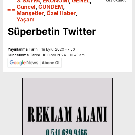
3. SAYFA
,
EKONOMİ
,
GENEL
,
kez okundu.
Güncel
,
GÜNDEM
,
Manşetler
,
Özel Haber
,
Yaşam
Süperbetin Twitter
Yayınlanma Tarihi :
18 Eylül 2020 - 7:50
Güncelleme Tarihi :
18 Ocak 2024 - 10:43 am