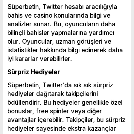
Süperbetin, Twitter hesabı aracılığıyla
bahis ve casino konularında bilgi ve
analizler sunar. Bu, oyuncuların daha
bilinçli bahisler yapmalarına yardımcı
olur. Oyuncular, uzman görüşleri ve
istatistikler hakkında bilgi edinerek daha
iyi kararlar verebilirler.
Sürpriz Hediyeler
Süperbetin, Twitter’da sık sık sürpriz
hediyeler dağıtarak takipçilerini
ödüllendirir. Bu hediyeler genellikle özel
bonuslar, free spinler veya diğer
avantajlar içerebilir. Takipçiler, bu sürpriz
hediyeler sayesinde ekstra kazançlar