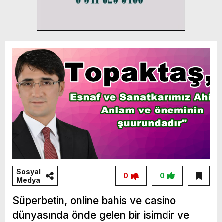
Sosyal
0
0
Medya
Süperbetin, online bahis ve casino
dünyasında önde gelen bir isimdir ve