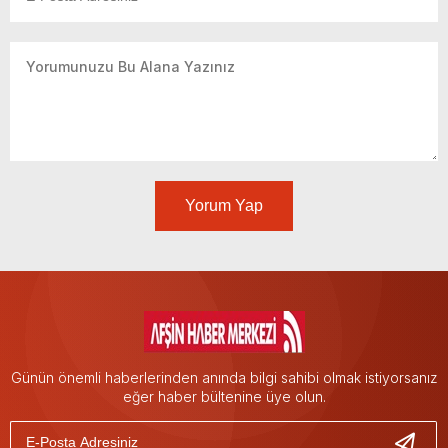
Yorum Yap
Günün önemli haberlerinden anında bilgi sahibi olmak istiyorsanız
eğer haber bültenine üye olun.