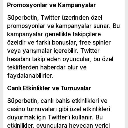
Promosyonlar ve Kampanyalar
Süperbetin, Twitter üzerinden özel
promosyonlar ve kampanyalar sunar. Bu
kampanyalar genellikle takipçilere
özeldir ve farklı bonuslar, free spinler
veya yarışmalar içerebilir. Twitter
hesabını takip eden oyuncular, bu özel
tekliflerden haberdar olur ve
faydalanabilirler.
Canlı Etkinlikler ve Turnuvalar
Süperbetin, canlı bahis etkinlikleri ve
casino turnuvaları gibi özel etkinlikleri
duyurmak için Twitter’ı kullanır. Bu
etkinlikler, oyunculara heyecan verici