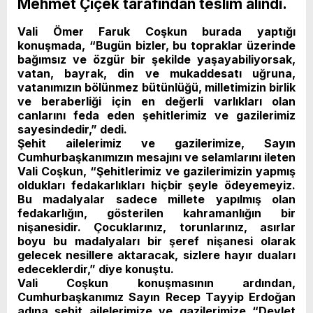
Mehmet Çiçek tarafından teslim alındı.
Vali Ömer Faruk Coşkun burada yaptığı
konuşmada, “Bugün bizler, bu topraklar üzerinde
bağımsız ve özgür bir şekilde yaşayabiliyorsak,
vatan, bayrak, din ve mukaddesatı uğruna,
vatanımızın bölünmez bütünlüğü, milletimizin birlik
ve beraberliği için en değerli varlıkları olan
canlarını feda eden şehitlerimiz ve gazilerimiz
sayesindedir,” dedi.
Şehit ailelerimiz ve gazilerimize, Sayın
Cumhurbaşkanımızın mesajını ve selamlarını ileten
Vali Coşkun, “Şehitlerimiz ve gazilerimizin yapmış
oldukları fedakarlıkları hiçbir şeyle ödeyemeyiz.
Bu madalyalar sadece millete yapılmış olan
fedakarlığın, gösterilen kahramanlığın bir
nişanesidir. Çocuklarınız, torunlarınız, asırlar
boyu bu madalyaları bir şeref nişanesi olarak
gelecek nesillere aktaracak, sizlere hayır duaları
edeceklerdir,” diye konuştu.
Vali Coşkun konuşmasının ardından,
Cumhurbaşkanımız Sayın Recep Tayyip Erdoğan
adına şehit ailelerimize ve gazilerimize “Devlet