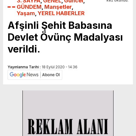
3. SAYFA
,
GENEL
,
Güncel
,
kez okundu.
GÜNDEM
,
Manşetler
,
Yaşam
,
YEREL HABERLER
Afşinli Şehit Babasına
Devlet Övünç Madalyası
verildi.
Yayınlanma Tarihi :
18 Eylül 2020 - 14:36