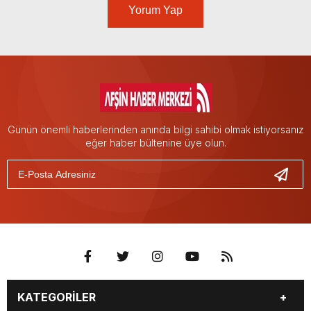
Yorum Yap
Günün önemli haberlerinden anında bilgi sahibi olmak istiyorsanız
eğer haber bültenine üye olun.
KATEGORİLER