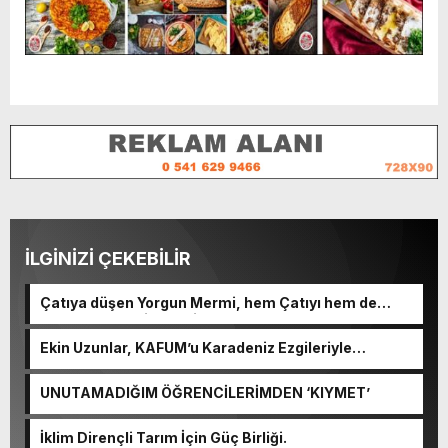
İLGİNİZİ ÇEKEBİLİR
Çatıya düşen Yorgun Mermi, hem Çatıyı hem de
Kulplu Tası delip geçti.
Ekin Uzunlar, KAFUM’u Karadeniz Ezgileriyle
Coşturacak.
UNUTAMADIĞIM ÖĞRENCİLERİMDEN ‘KIYMET’
İklim Dirençli Tarım İçin Güç Birliği.