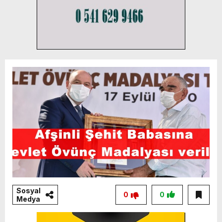
Sosyal
0
0
Medya