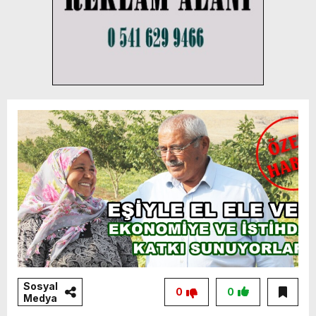
Sosyal
0
0
Medya