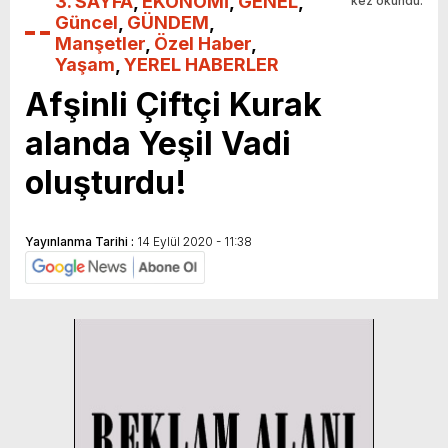
3. SAYFA
,
EKONOMİ
,
GENEL
,
kez okundu.
Güncel
,
GÜNDEM
,
Manşetler
,
Özel Haber
,
Yaşam
,
YEREL HABERLER
Afşinli Çiftçi Kurak
alanda Yeşil Vadi
oluşturdu!
Yayınlanma Tarihi :
14 Eylül 2020 - 11:38