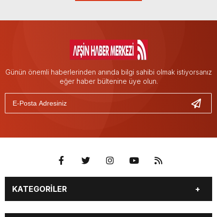
Günün önemli haberlerinden anında bilgi sahibi olmak istiyorsanız
eğer haber bültenine üye olun.
KATEGORİLER
EĞİTİM
EKONOMİ