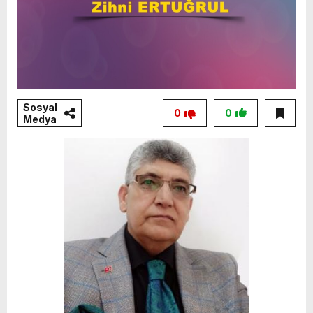
Sosyal
0
0
Medya