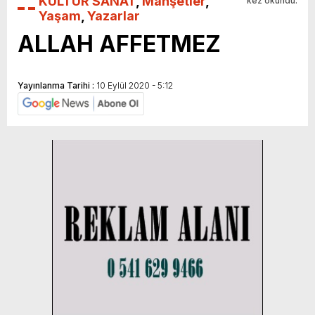
KÜLTÜR SANAT
,
Manşetler
,
kez okundu.
Yaşam
,
Yazarlar
ALLAH AFFETMEZ
Yayınlanma Tarihi :
10 Eylül 2020 - 5:12