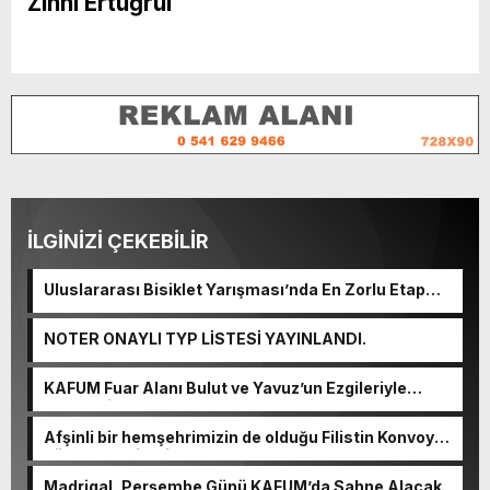
Zihni Ertuğrul
İLGİNİZİ ÇEKEBİLİR
Uluslararası Bisiklet Yarışması’nda En Zorlu Etap
Tamamlandı.
NOTER ONAYLI TYP LİSTESİ YAYINLANDI.
KAFUM Fuar Alanı Bulut ve Yavuz’un Ezgileriyle
Şenlendi.
Afşinli bir hemşehrimizin de olduğu Filistin Konvoyu,
güçlenerek ilerliyor.
Madrigal, Perşembe Günü KAFUM’da Sahne Alacak.